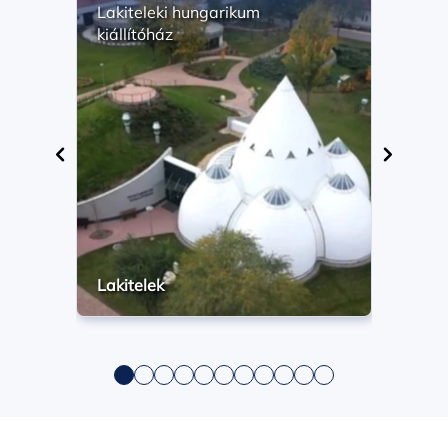
Lakiteleki hungarikum
Math
kiállítóház
szől
élet
Lakitelek