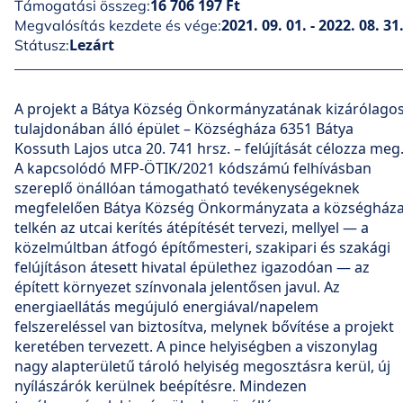
16 706 197 Ft
Támogatási összeg:
2021. 09. 01. - 2022. 08. 31
Megvalósítás kezdete és vége:
Lezárt
Státusz:
A projekt a Bátya Község Önkormányzatának kizárólago
tulajdonában álló épület – Községháza 6351 Bátya
Kossuth Lajos utca 20. 741 hrsz. – felújítását célozza meg
A kapcsolódó MFP-ÖTIK/2021 kódszámú felhívásban
szereplő önállóan támogatható tevékenységeknek
megfelelően Bátya Község Önkormányzata a községház
telkén az utcai kerítés átépítését tervezi, mellyel — a
közelmúltban átfogó építőmesteri, szakipari és szakági
felújításon átesett hivatal épülethez igazodóan — az
épített környezet színvonala jelentősen javul. Az
energiaellátás megújuló energiával/napelem
felszereléssel van biztosítva, melynek bővítése a projekt
keretében tervezett. A pince helyiségben a viszonylag
nagy alapterületű tároló helyiség megosztásra kerül, új
nyílászárók kerülnek beépítésre. Mindezen