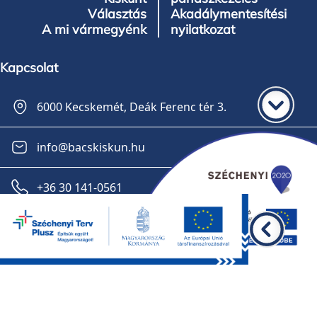
Választás
Akadálymentesítési
A mi vármegyénk
nyilatkozat
Kapcsolat
6000 Kecskemét, Deák Ferenc tér 3.
info@bacskiskun.hu
+36 30 141-0561
Feliratkozás a hírlevélre
GDPR
Impresszum
Oldaltérkép