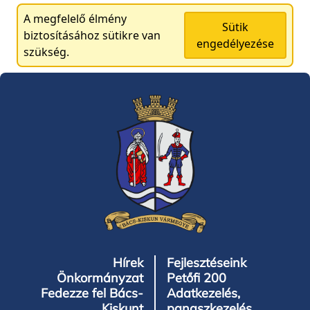
A megfelelő élmény
Sütik
biztosításához sütikre van
engedélyezése
szükség.
Hírek
Fejlesztéseink
Önkormányzat
Petőfi 200
Fedezze fel Bács-
Adatkezelés,
Kiskunt
panaszkezelés