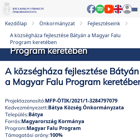
Kezdőlap
Önkormányzat
Fejlesztéseink
A községháza fejlesztése
A községháza fejlesztése Bátyán a Magyar Falu
Bátyán a Magyar Falu
Program keretében
Program keretében
A községháza fejlesztése Bátyán
a Magyar Falu Program keretébe
MFP-ÖTIK/2021/1-3284797079
Projektazonosító:
Bátya Község Önkormányzata
Kedvezményezett:
Bátya
Település:
Magyarország Kormánya
Forrás:
Magyar Falu Program
Program:
100%
Támogatási arány: