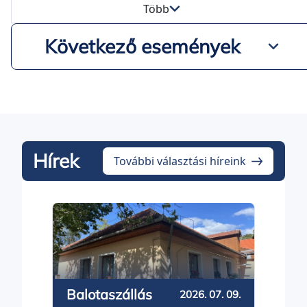
Több
Következő események
Hírek
További választási híreink
Drá
Balotaszállás
2026. 07. 09.