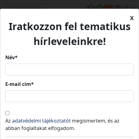
X
Iratkozzon fel tematikus
Kezdőlap
Médiatár
Könyveink
KLÍMAKÓDEX I.
hírleveleinkre!
KLÍMAKÓDEX I.
Név*
E-mail cím*
KLÍMAKÓDEX I.
Egyéni cselekvési lehetőségek
Az
adatvédelmi tájékoztatót
megismertem, és az
Olvassa itt online
abban foglaltakat elfogadom.