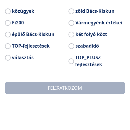
közügyek
zöld Bács-Kiskun
Fi200
Vármegyénk értékei
épülő Bács-Kiskun
két folyó közt
TOP-fejlesztések
szabadidő
választás
TOP_PLUSZ
fejlesztések
FELIRATKOZOM
A klímaváltozás napjaink leggyorsabban
növekvő problémái közé tartozik, amelynek
számos kedvezőtlen hatását tapasztaljuk.