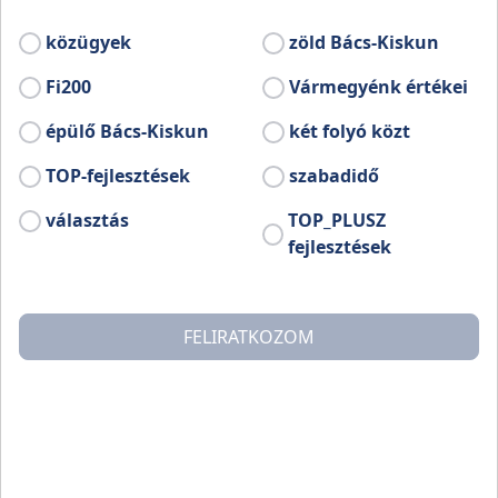
közügyek
zöld Bács-Kiskun
Fi200
Vármegyénk értékei
épülő Bács-Kiskun
két folyó közt
TOP-fejlesztések
szabadidő
választás
TOP_PLUSZ
fejlesztések
FELIRATKOZOM
A kecskeméti Nők a Nemzet Jövőjéért Egyesület
pályázatot hirdet rövidfilmek készítésére felső tagozato
általános iskolás és középiskolás diákok számára. A
felhívás célja a hungarikumok, vármegyei értékek
népszerűsítése.
A kiírás részletesen tartalmazza a pályázatra vonatkoz