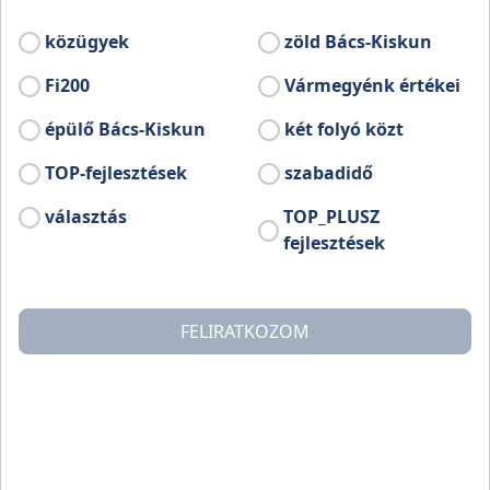
közügyek
zöld Bács-Kiskun
Fi200
Vármegyénk értékei
épülő Bács-Kiskun
két folyó közt
TOP-fejlesztések
szabadidő
választás
TOP_PLUSZ
fejlesztések
FELIRATKOZOM
A kecskeméti Nők a Nemzet Jövőjéért Egyesület
pályázatot hirdet rövidfilmek készítésére felső tagozato
általános iskolás és középiskolás diákok számára. A
felhívás célja a hungarikumok, vármegyei értékek
népszerűsítése.
A kiírás részletesen tartalmazza a pályázatra vonatkoz