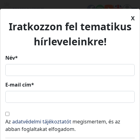
X
Iratkozzon fel tematikus
Kezdőlap
Településeink
Solt
hírleveleinkre!
Solt
Név*
Solt
E-mail cím*
Lakosság
: 6721 fő
,
Terület
: 132
Kalocsai
teljes
2
km
,
Jogállás
: Város
járás
vármegye
Solt Magyarországon, Bács-Kiskun
Az
adatvédelmi tájékoztatót
megismertem, és az
megyében, a Duna középső szakaszának bal
abban foglaltakat elfogadom.
partján, az Alföld nyugati peremén terül el.