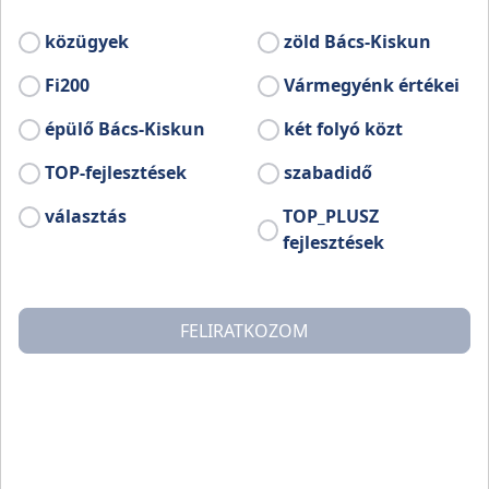
közügyek
zöld Bács-Kiskun
Fi200
Vármegyénk értékei
épülő Bács-Kiskun
két folyó közt
TOP-fejlesztések
szabadidő
választás
TOP_PLUSZ
fejlesztések
FELIRATKOZOM
A község Baja és Jánoshalma között fekszik, előbbitől
23, az utóbbitól 15 kilométerre. A Bajáról Szegedre
tartó 55-ös számú főútról Csávolynál leágazó
mellékúton közelíthető meg. Az említett mellékútról