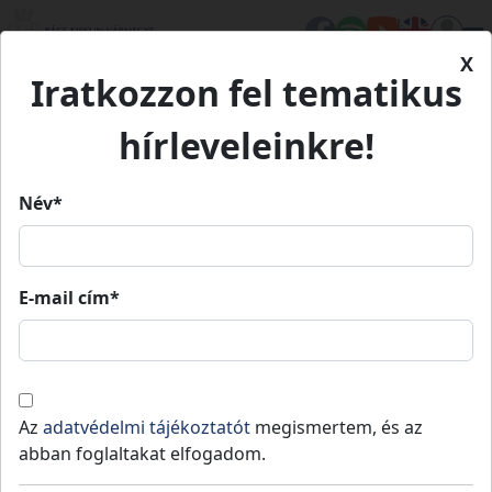
X
Iratkozzon fel tematikus
Kezdőlap
Településeink
Rém
hírleveleinkre!
Rém
Név*
Rém
E-mail cím*
Lakosság
: 1432 fő
,
Terület
: 39
Jánoshalmai
teljes
2
km
,
Jogállás
: Nem releváns
járás
vármegye
A község Baja és Jánoshalma között fekszik,
Az
adatvédelmi tájékoztatót
megismertem, és az
előbbitől 23, az utóbbitól 15 kilométerre.
abban foglaltakat elfogadom.