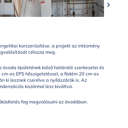
etikai korszerűsítése, a projekt az intézmény
gvalósítását célozza meg.
az óvoda épületének külső határolói szerkezetei és
 14 cm-es EPS hőszigeteléssel, a födém 20 cm-es
n ki lesznek cserélve a nyílászárók is. Az
ndenzációs kazánnal lesz kiváltva.
űködtetés fog megvalósulni az óvodában.