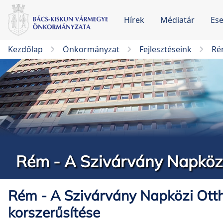
Hírek
Médiatár
Es
Kezdőlap
Önkormányzat
Fejlesztéseink
Ré
Rém - A Szivárvány Napközi
Rém - A Szivárvány Napközi Ott
korszerűsítése