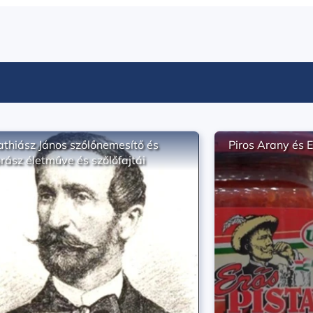
thiász János szőlőnemesítő és
Piros Arany és E
rász életműve és szőlőfajtái