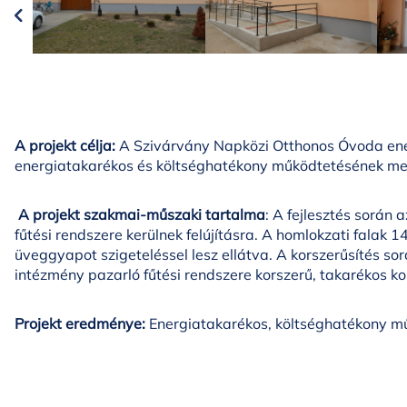
A projekt célja:
A Szivárvány Napközi Otthonos Óvoda energ
energiatakarékos és költséghatékony működtetésének me
A projekt szakmai-műszaki tartalma
: A fejlesztés során 
fűtési rendszere kerülnek felújításra. A homlokzati falak
üveggyapot szigeteléssel lesz ellátva. A korszerűsítés sorá
intézmény pazarló fűtési rendszere korszerű, takarékos ko
Projekt eredménye:
Energiatakarékos, költséghatékony m