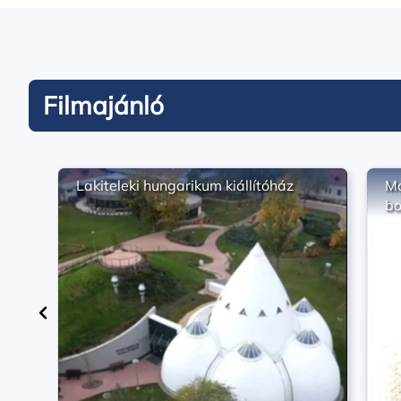
Filmajánló
Lakiteleki hungarikum kiállítóház
Ma
bo