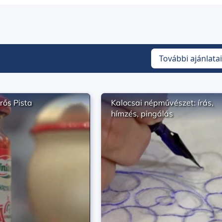
További ajánlata
rős Pista
Kalocsai népművészet: írás,
hímzés, pingálás