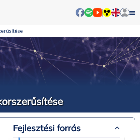
zerűsítése
orszerűsítése
Fejlesztési forrás