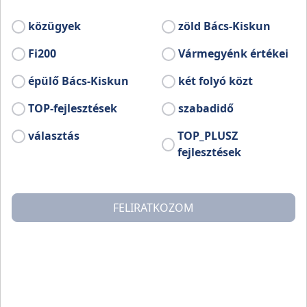
el.
közügyek
zöld Bács-Kiskun
A város Bács-Kiskun megye északi részén, a Duna–
Fi200
Vármegyénk értékei
Tisza közi homokhátság északi részén, Kecskeméttől
17 km-re északnyugatra terül el. A város szinte teljes
épülő Bács-Kiskun
két folyó közt
egésze homokra települt. Lajosmizse külterülete
részben még homokhátság eredeti felszíni formáit őrzi,
TOP-fejlesztések
szabadidő
számos kisebb homokdűnét és homokhátat láthatunk,
választás
TOP_PLUSZ
amelyek az uralkodó széliránynak megfelelő
északnyugat-délkeleti irányba rendeződve szelik át a
fejlesztések
tájat. A magasabban fekvő dűnesorok között számos
apróbb tó, illetve mocsár húzódik meg. A régi
térképeken jelölt kis szikes tavak - Fehér-tó, Nyír-tó,
FELIRATKOZOM
Suba-tó -, mára kiszáradtak, többet a talajrendezések
során lecsapoltak (Posta-tó).
A város az M5-ös autópályán vagy az 5-ös főúton - a
középkori Buda-Kecskemét-Szeged úton - csatlakozik
Magyarország fő közlekedési hálózatához. Vonattal a
142-es számú, Budapest–Lajosmizse–Kecskemét-
vasútvonalon érhető el, amelynek a kecskeméti, illetve