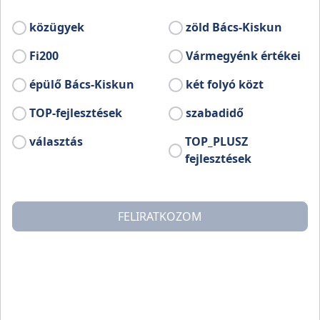
kilométeres bekötőút végén érjük el.
közügyek
zöld Bács-Kiskun
Harkakötönyt a Kiskunhalast Kiskunmajsával összekötő
Fi200
Vármegyénk értékei
5402 sz. út mentén, Halastól 11 km-re található másfél
kilométeres bekötőút végén érjük el. A Halas -
épülő Bács-Kiskun
két folyó közt
Kiskunfélegyháza közötti vasútvonal mentén vasúti
megállóhely. A környék talaja homok. A területén
TOP-fejlesztések
szabadidő
található kőolaj- és földgáz kitermelése napjainkban is
választás
TOP_PLUSZ
folyik. A község mezőgazdaságára tradicionálisan
gabona- és rozstermelés, ill. juhtartás a jellemző.
fejlesztések
Jelentős az erdőgazdálkodás.
A községtől északra fekszik az egykor nagyobb
kiterjedésű Harka-tó. A tó és környéke védetté
FELIRATKOZOM
nyilvánítása folyamatban van. A vízfelület nagysága
130 ha, az értékes terület 515 ha. Eddig nyolcféle ritka
védett növényt találtak: a pókbangót, a tarka sáfrányt,
az agárkosbort, vitézkosbort, mocsári kosbort, a
poloskaszagú kosbort a fátyolos nőszirmost és az édes
csüdfűt. A másik nagy érték a tó madárvilága. Eddig 71
féle madárfajt sikerült megfigyelni, ezek itt fészkelők,