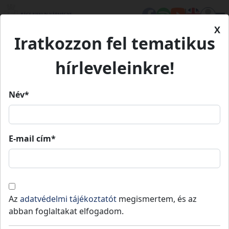
X
Iratkozzon fel tematikus
Kezdőlap
Településeink
Harkakötöny
hírleveleinkre!
Harkakötöny
Név*
Harkakötöny
E-mail cím*
Lakosság
: 1014 fő
,
Terület
: 52
Kiskunhalasi
teljes
2
km
,
Jogállás
: Nem releváns
járás
vármegye
Harkakötönyt a Kiskunhalast
Az
adatvédelmi tájékoztatót
megismertem, és az
Kiskunmajsával összekötő 5402 sz. út
abban foglaltakat elfogadom.
mentén, Halastól 11 km-re található másfél