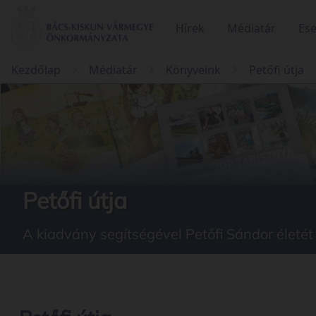
Hírek
Médiatár
Es
Kezdőlap
Médiatár
Könyveink
Petőfi útja
Petőfi útja
A kiadvány segítségével Petőfi Sándor életét