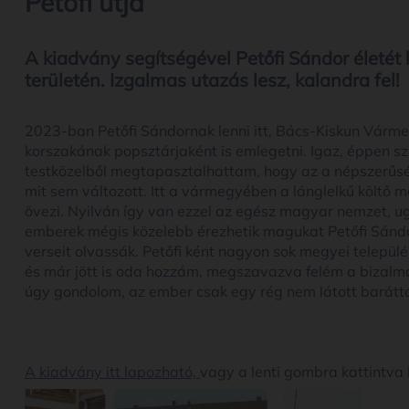
Petőfi útja
A kiadvány segítségével Petőfi Sándor életé
területén. Izgalmas utazás lesz, kalandra fel!
2023-ban Petőfi Sándornak lenni itt, Bács-Kiskun Várme
korszakának popsztárjaként is emlegetni. Igaz, éppen sz
testközelből megtapasztalhattam, hogy az a népszerűség
mit sem változott. Itt a vármegyében a lánglelkű költő 
övezi. Nyilván így van ezzel az egész magyar nemzet, u
emberek mégis közelebb érezhetik magukat Petőfi Sándo
verseit olvassák. Petőfi ként nagyon sok megyei települ
és már jött is oda hozzám, megszavazva felém a bizalmat
úgy gondolom, az ember csak egy rég nem látott barátta
A kiadvány itt lapozható,
vagy a lenti gombra kattintva l