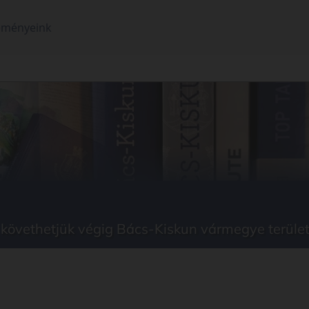
eményeink
 követhetjük végig Bács-Kiskun vármegye területé