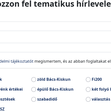
ozzon fel tematikus hírlevele
Kapcsolódó könyvek
mlékművek Bács-Kiskun megyéből
a emlékezünk idén november 11-én. A háború, mely
óbb világégése volt, megyénkben is számtalan
ok sokaságát követelte, ezzel csonka családokat
rt hagyva.
delmi tájékoztatót
megismertem, és az abban foglaltakat e
k
zöld Bács-Kiskun
Fi200
énk értékei
épülő Bács-Kiskun
két folyó 
nyzat a 2014-2020-as időszakra vonatkozóan
s mindent megtesz annak érdekében, hogy mindaz,
esztések
szabadidő
választás
os bővüljön és fejlődjön.
SZ