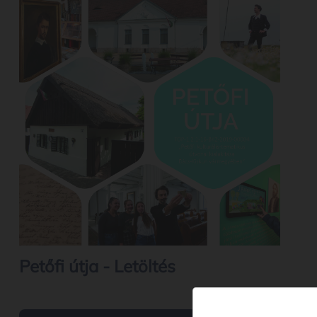
Petőfi útja - Letöltés