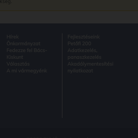
ükség.
Hírek
Fejlesztéseink
Önkormányzat
Petőfi 200
Fedezze fel Bács-
Adatkezelés,
Kiskunt
panaszkezelés
Választás
Akadálymentesítési
A mi vármegyénk
nyilatkozat