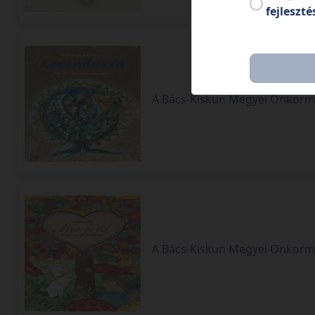
fejleszté
Legendás út 1.
A Bács-Kiskun Megyei Önkormá
Meseföld 1.
A Bács-Kiskun Megyei Önkorm