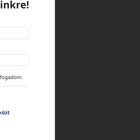
inkre!
lfogadom.
közt