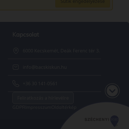
Sütik engedélyezése
Kapcsolat
6000 Kecskemét, Deák Ferenc tér 3.
info@bacskiskun.hu
+36 30 141-0561
Feliratkozás a hírlevélre
GDPR
Impresszum
Oldaltérkép