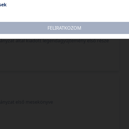
sek
FELIRATKOZOM
nyzat által kiadott legendagyűjtemény első része
ányzat első mesekönyve