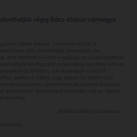
t követhetjük végig Bács-Kiskun vármegye
gyében, hálás feladat. Talán nem túlzás őt
ületésének 200. évfordulóját ünnepeljük, ám
, amit életében kivívott magának, az az idő elteltével
megkerülhetetlen figuráját a mai napig hatalmas kultusz
gyanakkor az Alföldön, a Kiskunságon született
rhoz, amikor A Gólya, vagy éppen Az Alföld című
ésen megfordultam, szinte mindenki azonnal felismert,
, érdeklődést. Szívből jövő közeledés volt ez, melyet
l tesz meg.
Bánföldi Szilárd színművész
etölthető.