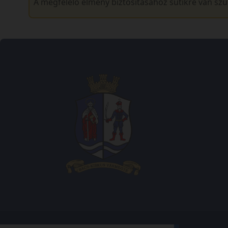
A megfelelő élmény biztosításához sütikre van sz