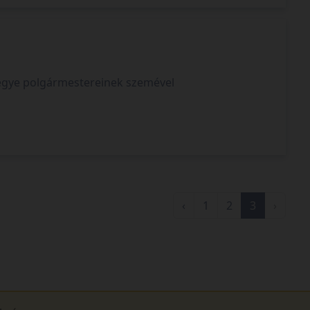
megye polgármestereinek szemével
‹
1
2
3
›