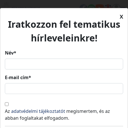
X
Iratkozzon fel tematikus
Kezdőlap
Médiatár
Könyveink
Értéktár 3. kötet
hírleveleinkre!
Értéktár 3. kötet
Név*
E-mail cím*
Értéktár 3. kötet
A 2019 óta bővült értéktár elemei -
bővítése folyamatban.
Az
adatvédelmi tájékoztatót
megismertem, és az
abban foglaltakat elfogadom.
A Bács-Kiskun megyei értékeket
2015
-ben foglaltuk