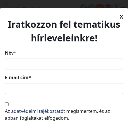
X
Iratkozzon fel tematikus
Kezdőlap
Médiatár
Könyveink
Barangolás a Duna-Tisza közén
Barangolás a Duna-Tisza
hírleveleinkre!
közén
Név*
E-mail cím*
Barangolás a Duna-Tisza
közén
Bács-Kiskun vármegye természeti értékei:
Az
adatvédelmi tájékoztatót
megismertem, és az
kalandok a homok és a szik birodalmában
abban foglaltakat elfogadom.