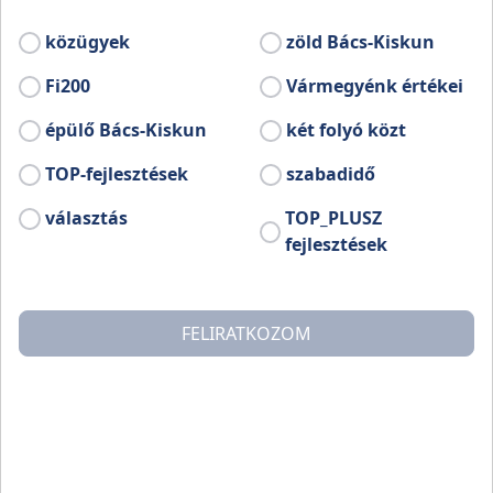
A kiadvány megtekinthető az alábbi Letöltés
feliratra kattintva.
közügyek
zöld Bács-Kiskun
Barangolás a Duna-Tisza közén -
Fi200
Vármegyénk értékei
Letöltés
épülő Bács-Kiskun
két folyó közt
TOP-fejlesztések
szabadidő
Kapcsolódó
Kapcsolódó
választás
TOP_PLUSZ
filmek
könyvek
fejlesztések
Meseföld 2.
Foglalkoztató
FELIRATKOZOM
füzet
A Meseföld 2. kötethaz
tartozó játékoz
foglalkoztatófüzet