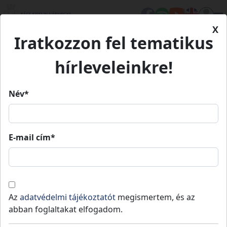
X
Iratkozzon fel tematikus
Kezdőlap
Élet Bács-Kiskunban
Turizmus
Nyári Birkapörköltfőző Fesztivál
Nyári Birkapörköltfőző
hírleveleinkre!
Fesztivál
Név*
Nyári Birkapörköltfőző Fesztivál
E-mail cím*
Csólyospálos
-
Kiskunmajsai járás
Az
adatvédelmi tájékoztatót
megismertem, és az
abban foglaltakat elfogadom.