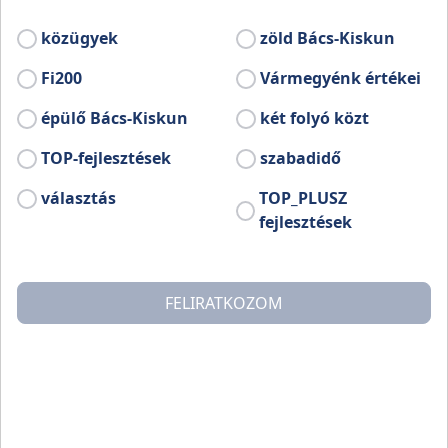
közügyek
zöld Bács-Kiskun
Fi200
Vármegyénk értékei
épülő Bács-Kiskun
két folyó közt
TOP-fejlesztések
szabadidő
választás
TOP_PLUSZ
fejlesztések
A hagyományoknak megfelelően minden évben július
utolsó hétvégéjén kerül lebonyolításra Csólyospáloson a
FELIRATKOZOM
Nyári Birkapörköltfőző Fesztivál. A háromnapos
kulturális, sport és gasztronómiai esemény az
önkormányzat legnagyobb rendezvényének számít, és
többek között a híres csólyospálosi birkapörköltet
hivatott népszerűsíteni.
Évente egy alkalommal 15-20 bográcsban készül a
finom étel, amelynek elfogyasztásában részt vesz a falu