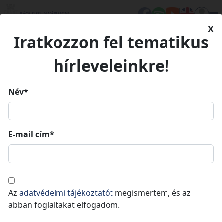
X
Iratkozzon fel tematikus
Kezdőlap
Élet Bács-Kiskunban
Turizmus
Birkás Bor- és Pezsgőház
hírleveleinkre!
Birkás Bor- és Pezsgőház
Név*
Birkás Bor- és Pezsgőház
E-mail cím*
Fedezd fel!
Borozz!
Fülöpszállás
-
Kiskőrösi járás
Borház a két torony alatt
Az
adatvédelmi tájékoztatót
megismertem, és az
abban foglaltakat elfogadom.