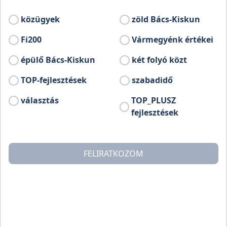
közügyek
zöld Bács-Kiskun
Fi200
Vármegyénk értékei
épülő Bács-Kiskun
két folyó közt
TOP-fejlesztések
szabadidő
választás
TOP_PLUSZ
fejlesztések
FELIRATKOZOM
Kevés olyan szőlőbirtok van Magyarországon, amely 8.
évtizede ugyanannak a családnak a tulajdonában van.
Az izsáki székhelyű, fülöpszállási Birkás Bor- és
Pezsgőház birtokán ebből a tradícióból táplálkozik az
alföldi borok szeretete és a szakmai hozzáértése