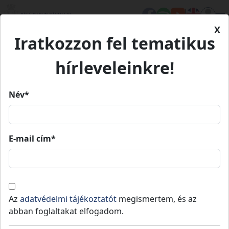
X
Iratkozzon fel tematikus
Kezdőlap
Élet Bács-Kiskunban
TOP- TARISZNYA
KISKUNFÉLEGY- HÁZI JÁRÁS
hírleveleinkre!
KISKUNFÉLEGY- HÁZI JÁRÁS
Név*
Így fejlődött Bács-Kiskun
A gazdaságfejlesztés volt az elsőszám
BÁCSALMÁSI J
E-mail cím*
KISKUNFÉLEGY- HÁZI JÁRÁS
Az
adatvédelmi tájékoztatót
megismertem, és az
abban foglaltakat elfogadom.
A Bács Megyeháza kiadványunk melléklete a 
fontosabb Terület- és Településfejlesztési O