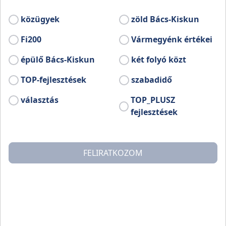
keretében megvalósult fejlesztéseit mutatja 
közügyek
zöld Bács-Kiskun
Fi200
Vármegyénk értékei
Tekintse meg a teljes mellékletet ezen az oldalon
épülő Bács-Kiskun
két folyó közt
TOP-fejlesztések
szabadidő
választás
TOP_PLUSZ
fejlesztések
FELIRATKOZOM