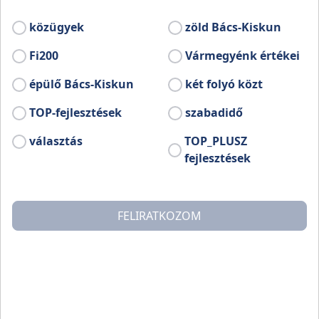
keretében megvalósult fejlesztéseit mutatja 
közügyek
zöld Bács-Kiskun
Fi200
Vármegyénk értékei
Tekintse meg a teljes mellékletet ezen az oldalon
épülő Bács-Kiskun
két folyó közt
TOP-fejlesztések
szabadidő
választás
TOP_PLUSZ
fejlesztések
FELIRATKOZOM