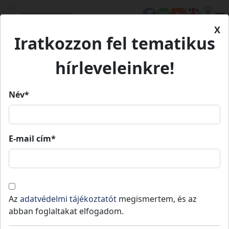
X
Iratkozzon fel tematikus
Kezdőlap
Élet Bács-Kiskunban
TOP- TARISZNYA
BÁCSALMÁSI JÁRÁS
hírleveleinkre!
BÁCSALMÁSI JÁRÁS
Név*
Így fejlődött Bács-Kiskun
A gazdaságfejlesztés volt az elsőszám
BÁCSALMÁSI J
E-mail cím*
BÁCSALMÁSI JÁRÁS
Az
adatvédelmi tájékoztatót
megismertem, és az
abban foglaltakat elfogadom.
A Bács Megyeháza kiadványunk melléklete a
fontosabb Terület- és Településfejlesztési O