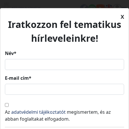
X
Iratkozzon fel tematikus
Kezdőlap
Hírek
MEGYÉNK RENDŐREI KAPTAK KITÜNTETÉST
hírleveleinkre!
Név*
MEGYÉNK RENDŐREI KAPTAK
KITÜNTETÉST
E-mail cím*
Hercegszántó
Közzétéve: 2022-12-05
Dr. Gulyás Zsolt r. dandártábornoktól, a Bács-
Kiskun Megyei Rendőr-főkapitányság
Az
adatvédelmi tájékoztatót
megismertem, és az
vezetőjétől vehették át az elismeréseket a
abban foglaltakat elfogadom.
rendőrök.