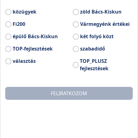
közügyek
zöld Bács-Kiskun
Fi200
Vármegyénk értékei
épülő Bács-Kiskun
két folyó közt
TOP-fejlesztések
szabadidő
választás
TOP_PLUSZ
fejlesztések
FELIRATKOZOM
Dr. Gulyás Zsolt r. dandártábornoktól, a Bács-Kiskun
Megyei Rendőr-főkapitányság vezetőjétől vehették át
az elismeréseket a rendőrök.