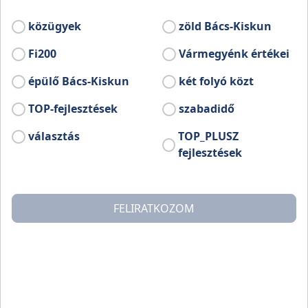
fejlesztési támogatás hasznosult Bács-
Kiskunban a Terület- és Településfejlesztési
közügyek
zöld Bács-Kiskun
Operatív Program (TOP) keretében. Bács-
Kiskun Vármegye Önkormányzatának
Fi200
Vármegyénk értékei
koordinálásával minden településre jutott
épülő Bács-Kiskun
két folyó közt
pályázati forrás.
TOP-fejlesztések
szabadidő
választás
TOP_PLUSZ
fejlesztések
FELIRATKOZOM
Szabadszállás
ra több mint egymilliárd forint