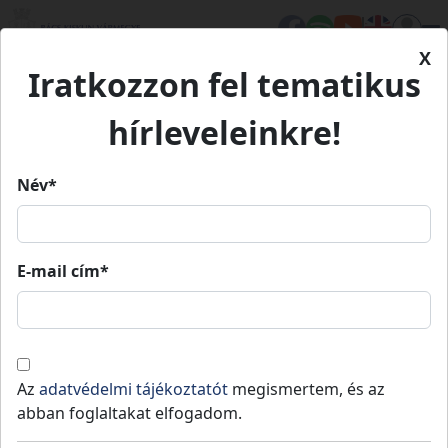
X
Iratkozzon fel tematikus
Kezdőlap
Hírek
A településfejlesztés aranykora
hírleveleinkre!
Név*
A településfejlesztés aranykora
E-mail cím*
Kömpöc
Nemesnádudvar
Szabadszállás
Közz
2024
06
Az
adatvédelmi tájékoztatót
megismertem, és az
abban foglaltakat elfogadom.
Az elmúlt években 117 milliárd forint