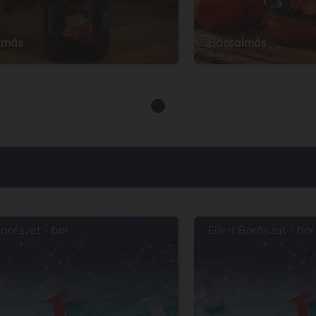
lmás
Bácsalmás
incészet - bor
Eifert Borászat - bor