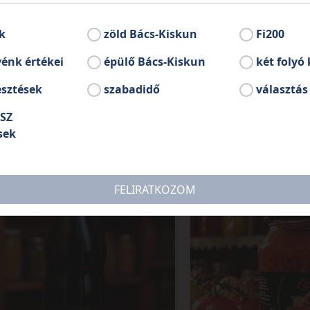
k
zöld Bács-Kiskun
Fi200
énk értékei
épülő Bács-Kiskun
két folyó 
esztések
szabadidő
választás
SZ
sek
é
Lecsó
FELIRATKOZOM