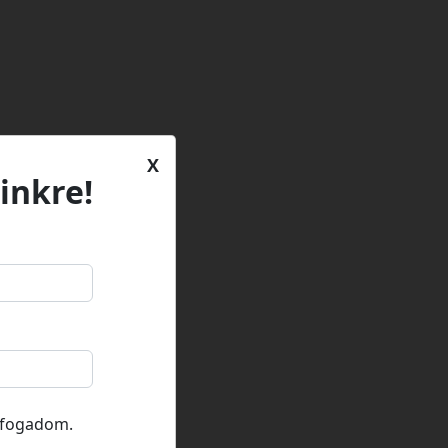
X
inkre!
lfogadom.