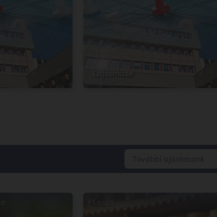
Lajosmizse
További ajánlataink
ya
Lecsó