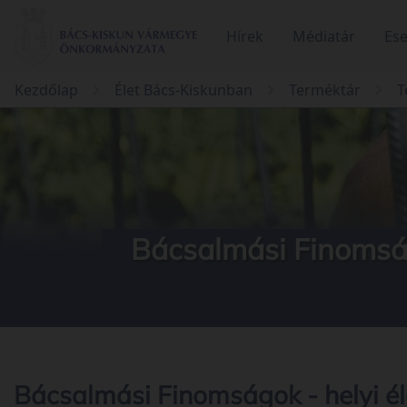
Hírek
Médiatár
Es
Kezdőlap
Élet Bács-Kiskunban
Terméktár
T
Bácsalmási Finomság
Bácsalmási Finomságok - helyi él