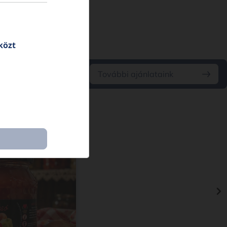
közt
További ajánlataink