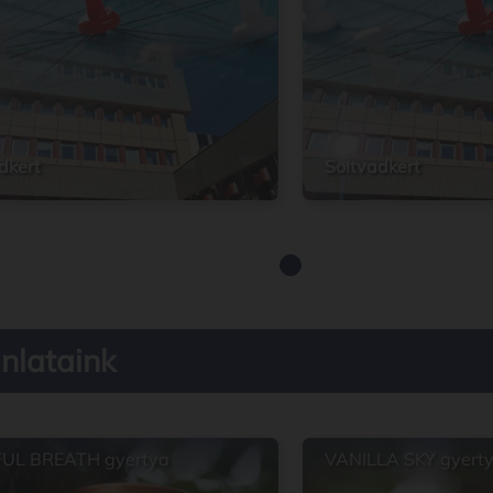
dkert
Soltvadkert
nlataink
UL BREATH gyertya
VANILLA SKY gyert