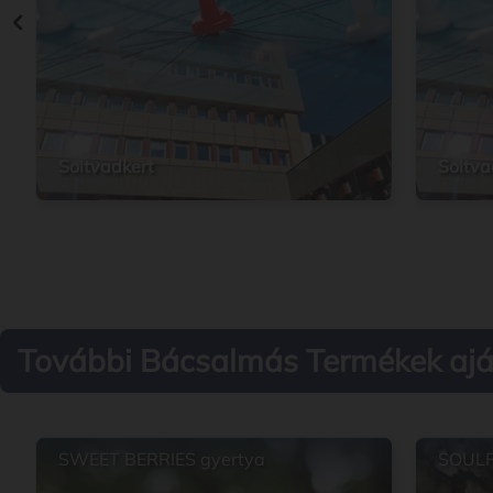
Soltvadkert
Soltva
További Bácsalmás Termékek ajá
SWEET BERRIES gyertya
SOULF