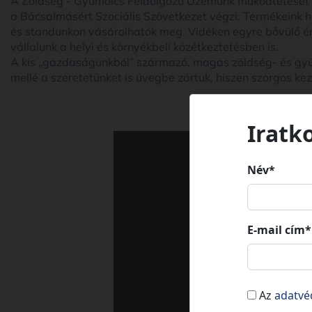
A Zöldség - Gyümölcs Feldolgozó Üzemünk működtetését és
a Bácsalmásért Szociális Szövetkezet végzi. Termékeink
és standunkon vásárolhatók meg. Vidéken egyre bővülő érté
vállalunk a helyi és környékbeli közétkeztetésben is.
A kis „gazdaságunkból” származó, magas zöldség- és gy
mellé a szeretetünket is üvegbe zártuk, hiszen szorgos k
Iratk
Név*
E-mail cím*
Az
adatvé