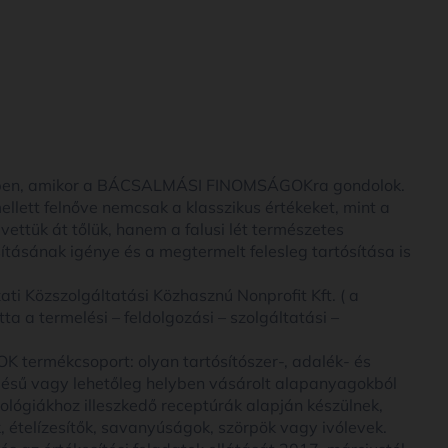
emben, amikor a BÁCSALMÁSI FINOMSÁGOKra gondolok.
lett felnőve nemcsak a klasszikus értékeket, mint a
vettük át tőlük, hanem a falusi lét természetes
osításának igénye és a megtermelt felesleg tartósítása is
i Közszolgáltatási Közhasznú Nonprofit Kft. ( a
a a termelési – feldolgozási – szolgáltatási –
ermékcsoport: olyan tartósítószer-, adalék- és
ésű vagy lehetőleg helyben vásárolt alapanyagokból
lógiákhoz illeszkedő receptúrák alapján készülnek,
, ételízesítők, savanyúságok, szörpök vagy ivólevek.