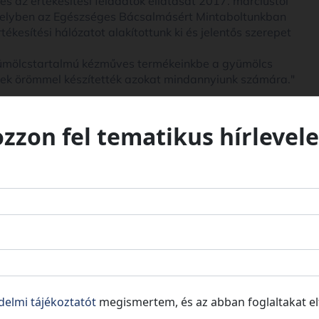
 az értékesítési feladatok ellátását 2017. márciustól
 helyben az Egészséges Bácsalmásért Mintaboltunkban
kesítési hálózatot alakítottunk ki és jelentős szerepet
ümölcstartalmú kézműves termékeinkbe a gyümölcs
ezek örömmel készítették azokat mindannyiunk számára."
ozzon fel tematikus hírlevele
delmi tájékoztatót
megismertem, és az abban foglaltakat e