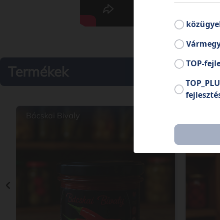
közügye
Vármegy
TOP-fejl
Termékek
TOP_PLU
fejleszté
Bácskai Bivaly
Céklal