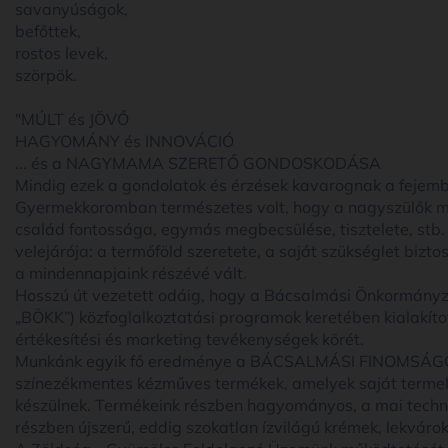
savanyúságok,
befőttek,
rostos levek,
szörpök.
"MÚLT és JÖVŐ
HAGYOMÁNY és INNOVÁCIÓ
... és a NAGYMAMA SZERETŐ GONDOSKODÁSA
Mindig ezek a gondolatok és érzések kavarognak a fej
Gyermekkoromban természetes volt, hogy a nagyszülők mel
család fontossága, egymás megbecsülése, tisztelete, stb. 
velejárója: a termőföld szeretete, a saját szükséglet bizt
a mindennapjaink részévé vált.
Hosszú út vezetett odáig, hogy a Bácsalmási Önkormányzat
„BÖKK”) közfoglalkoztatási programok keretében kialakított
értékesítési és marketing tevékenységek körét.
Munkánk egyik fő eredménye a BÁCSALMÁSI FINOMSÁGOK t
színezékmentes kézműves termékek, amelyek saját termel
készülnek. Termékeink részben hagyományos, a mai techno
részben újszerű, eddig szokatlan ízvilágú krémek, lekvárok