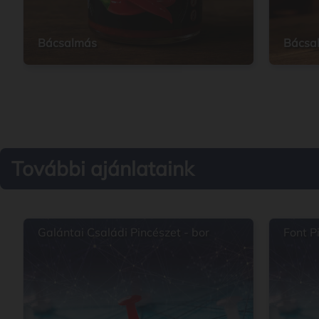
Bácsalmás
Bácsa
További ajánlataink
Galántai Családi Pincészet - bor
Font P