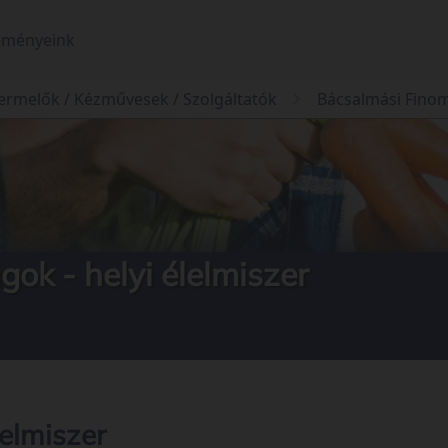
eményeink
ermelők / Kézművesek / Szolgáltatók
Bácsalmási Finom
ok - helyi élelmiszer
elmiszer