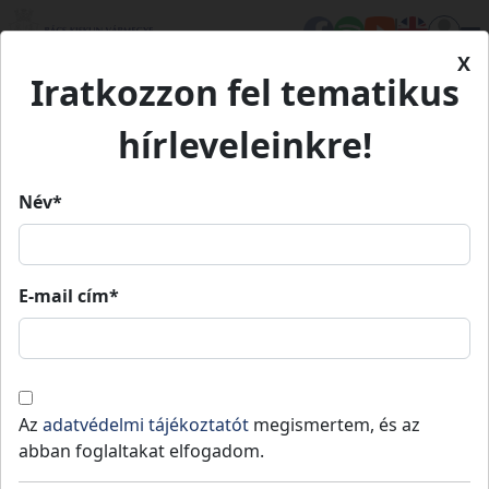
X
Iratkozzon fel tematikus
Kezdőlap
Településeink
Városföld
hírleveleinkre!
Városföld
Név*
Városföld
E-mail cím*
Lakosság
: 2127 fő
,
Terület
: 62
Kecskeméti
teljes
2
km
,
Jogállás
: Nem releváns
járás
vármegye
Városföld Bács-Kiskun megyében,
Az
adatvédelmi tájékoztatót
megismertem, és az
Budapesttől kb. 100, Kecskeméttől 10 km-re
abban foglaltakat elfogadom.
délkeleti irányban.