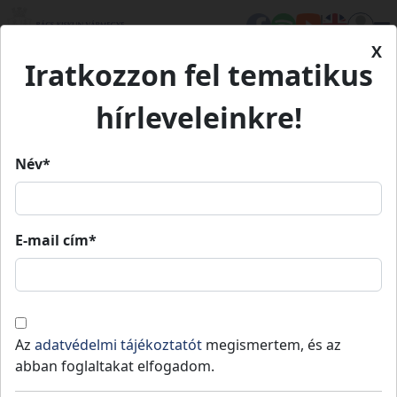
X
Iratkozzon fel tematikus
Kezdőlap
Médiatár
Szakmai anyagok
Bács-Kiskun vármegyei klímastratégia felülvizsgálata
Bács-Kiskun vármegyei
hírleveleinkre!
klímastratégia felülvizsgálata
Név*
Bács-Kiskun vármegyei
E-mail cím*
klímastratégia felülvizsgálata
Társadalmi véleményezésre bocsátjuk a Bács-
Az
adatvédelmi tájékoztatót
megismertem, és az
Kiskun Vármegyei Klímastratégia felülvizsgált
abban foglaltakat elfogadom.
változatát