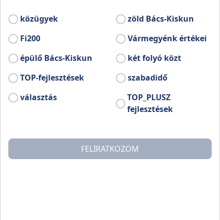
közügyek
zöld Bács-Kiskun
Fi200
Vármegyénk értékei
épülő Bács-Kiskun
két folyó közt
TOP-fejlesztések
szabadidő
választás
TOP_PLUSZ
fejlesztések
FELIRATKOZOM
A Zongor Lovastanyát a Kiskunság szívében, a
Kecskeméttől körülbelül 35 kilométerre lévő
Kunadacson alapították. A lovasbázis szolgáltatásai
között szerepel a lovak bértartása, lovaglás oktatás,