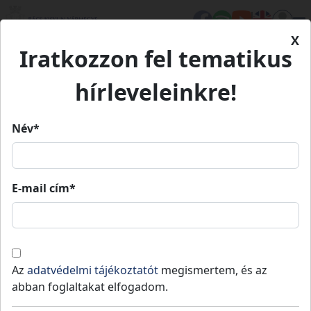
X
Iratkozzon fel tematikus
Kezdőlap
Élet Bács-Kiskunban
Turizmus
Zongor Lovastanya
hírleveleinkre!
Zongor Lovastanya
Név*
Zongor Lovastanya
E-mail cím*
Fedezd fel!
Aludj jól!
Falusi szálláshelyek
Lovas
túrák
Kunadacs
-
Kunszentmiklósi járás
Az
adatvédelmi tájékoztatót
megismertem, és az
Lovastanya a Kiskunság szívében.
abban foglaltakat elfogadom.