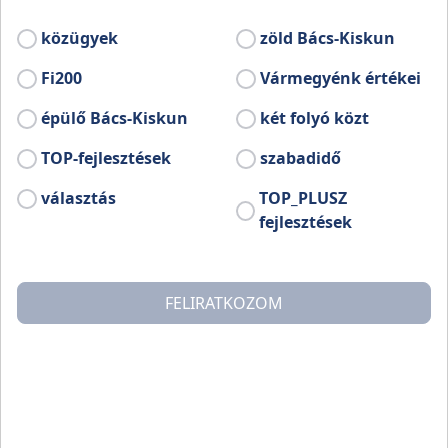
közügyek
zöld Bács-Kiskun
Fi200
Vármegyénk értékei
épülő Bács-Kiskun
két folyó közt
TOP-fejlesztések
szabadidő
választás
TOP_PLUSZ
fejlesztések
Dusnokon évek óta Szent-Iván éjjelén az 1894 nagy
FELIRATKOZOM
jégverés emlékére éjszakai vízi és parti programot
szerveznek.
Idén 06.24 száll a falu apraja-nagyja csónakba, kenuba
és fáklyát gyújtva végigcsónakázik a Vajas csatornán.