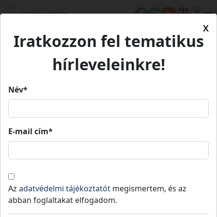
X
Iratkozzon fel tematikus
Kezdőlap
Élet Bács-Kiskunban
Turizmus
Szent Iván éji fáklyás csónakázás Dusnokon
Szent Iván éji fáklyás
hírleveleinkre!
csónakázás Dusnokon
Név*
Szent Iván éji fáklyás
csónakázás Dusnokon
E-mail cím*
Dusnok
-
Kalocsai járás
Az
adatvédelmi tájékoztatót
megismertem, és az
abban foglaltakat elfogadom.