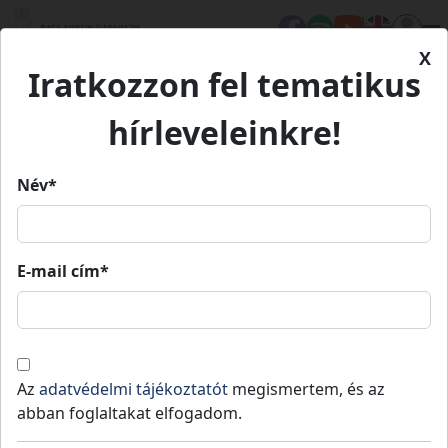
X
Iratkozzon fel tematikus
Kezdőlap
Élet Bács-Kiskunban
Turizmus
SK Borászat
hírleveleinkre!
SK Borászat
Név*
SK Borászat
E-mail cím*
Fedezd fel!
Borozz!
Tabdi
-
Kiskőrösi járás
Az
adatvédelmi tájékoztatót
megismertem, és az
abban foglaltakat elfogadom.