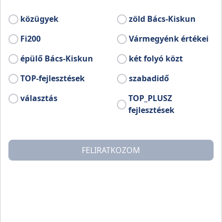
közügyek
zöld Bács-Kiskun
Fi200
Vármegyénk értékei
épülő Bács-Kiskun
két folyó közt
TOP-fejlesztések
szabadidő
választás
TOP_PLUSZ
fejlesztések
FELIRATKOZOM
,,Az élet túl rövid ahhoz, hogy rossz bort igyunk!” – a
Kiskőrös térségében, Tabdi településen működő S. K.
Borászat szlogenje igencsak inspiráló. A borászat neve
egyszerre utal a két tulajdonosra (Sinkovicz és Kiss),
valamint arra, hogy „saját kezűleg” készítik boraikat.