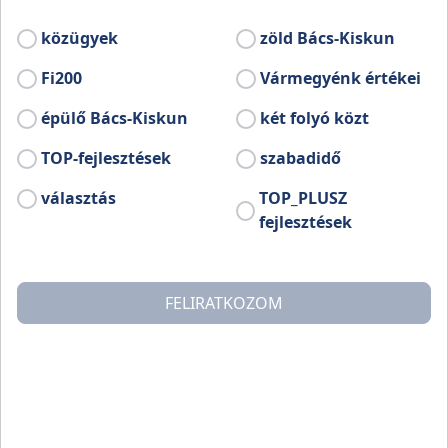
közügyek
zöld Bács-Kiskun
Fi200
Vármegyénk értékei
épülő Bács-Kiskun
két folyó közt
TOP-fejlesztések
szabadidő
választás
TOP_PLUSZ
fejlesztések
FELIRATKOZOM
Jánoshalma térségében – kihasználva a kiváló talaj- és
klimatikus adottságokat – már az 1700-as évek óta
termesztenek szőlőt. A országos átlagot jóval
meghaladó napfényes órák száma és a löszös, barna
lepelhomokkal borított humuszos talaj együttesen