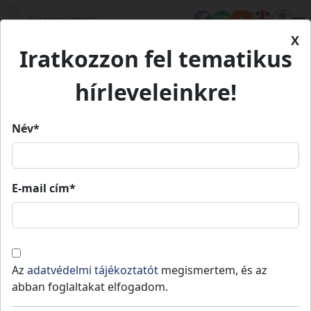
X
Iratkozzon fel tematikus
Kezdőlap
Élet Bács-Kiskunban
Turizmus
Kunvin Borászati Kft.
hírleveleinkre!
Kunvin Borászati Kft.
Név*
Kunvin Borászati Kft.
E-mail cím*
Fedezd fel!
Borozz!
Jánoshalma
-
teljes vármegye
Az
adatvédelmi tájékoztatót
megismertem, és az
abban foglaltakat elfogadom.