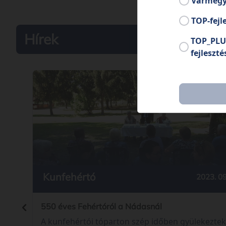
Vármegy
TOP-fejl
Hírek
TOP_PLU
fejleszté
Kunfehértó
2023. 09
550 éves Fehértóról a Nádasnál
A kunfehértói tóparton szép időben gyülekeztek