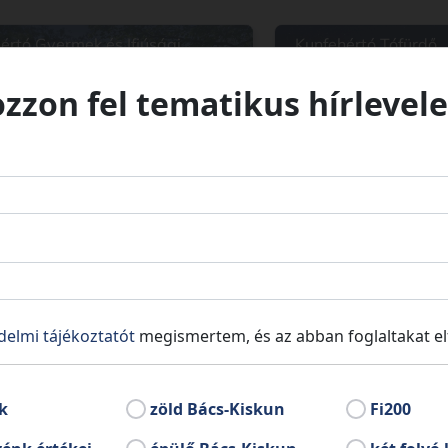
értó Gyermek és Ifjúsági
Kunfehértó Tófürdő
ozzon fel tematikus hírlevele
értó
Kunfehértó
delmi tájékoztatót
megismertem, és az abban foglaltakat e
k
zöld Bács-Kiskun
Fi200