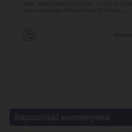
azok, akiket érdekel a település, a fürdő az egyk
puszta története. 550 éves Fehértó, 93 éves a
modern strand, így erre emlékeztek a helyi
önkormányzat szervezésében szeptember 6-án,
volt Nádas csárda árnyékában helyiek és
Részlet
elszármazottak.
Kapcsolódó eseményeink