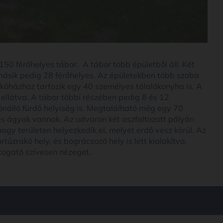
150 férőhelyes tábor. A tábor több épületből áll. Két
 másik pedig 28 férőhelyes. Az épületekben több szoba
 kőházhoz tartozik egy 40 személyes tálalókonyha is. A
 ellátva. A tábor többi részében pedig 8 és 12
nálló fürdő helyiség is. Megtalálható még egy 70
es ágyak vannak. Az udvaron két aszfaltozott pályán
nagy területen helyezkedik el, melyet erdő vesz körül. Az
tűzrakó hely, és bográcsozó hely is lett kialakítva.
togató szívesen nézeget.