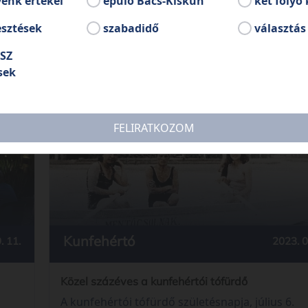
énk értékei
épülő Bács-Kiskun
két folyó 
esztések
szabadidő
választás
SZ
sek
FELIRATKOZOM
Kunfehértó
2023. 0
. 11.
Közel százéves a kunfehértói tófürdő
A kunfehértói tófürdő születésnapja, július 6.