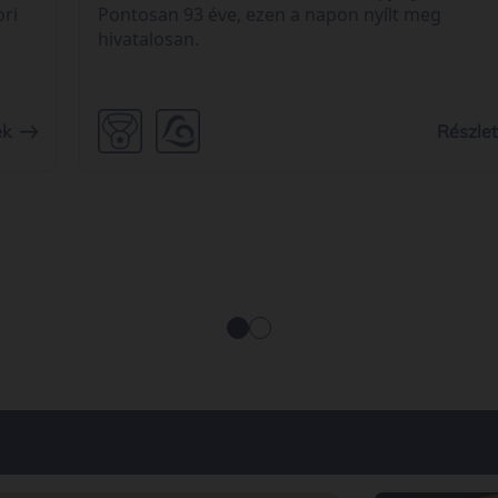
Pontosan 93 éve, ezen a napon nyílt meg
ori
hivatalosan.
 a
Részle
ek