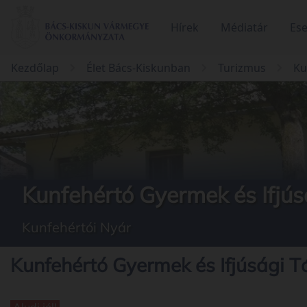
Hírek
Médiatár
Es
Kezdőlap
Élet Bács-Kiskunban
Turizmus
Ku
Kunfehértó Gyermek és Ifjús
Kunfehértói Nyár
Kunfehértó Gyermek és Ifjúsági T
Aludj jól!