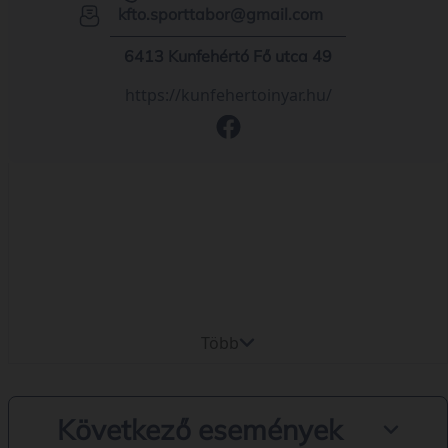
kfto.sporttabor@gmail.com
6413 Kunfehértó Fő utca 49
https://kunfehertoinyar.hu/
Több
Következő események