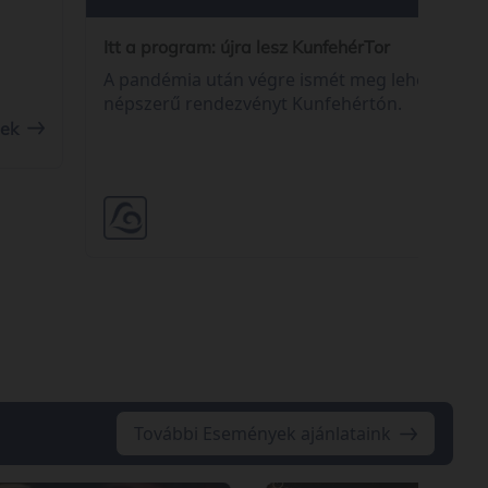
Itt a program: újra lesz KunfehérTor
A pandémia után végre ismét meg lehet tartan
népszerű rendezvényt Kunfehértón.
tek
Részle
További Események ajánlataink