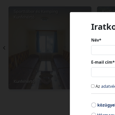
Sporttábor és Kemping
Kunfeh
Kunfehértó
Tábor
Iratk
Név*
E-mail cím*
Kunfehértó
Kunfeh
Az
adatvé
közügye