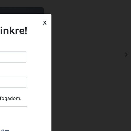
X
inkre!
lfogadom.