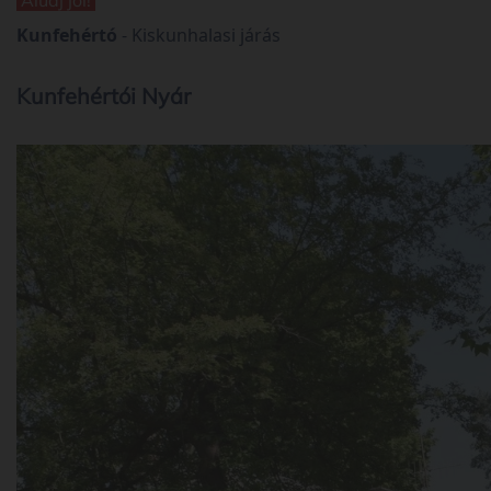
Kunfehértó
-
Kiskunhalasi járás
Kunfehértói Nyár