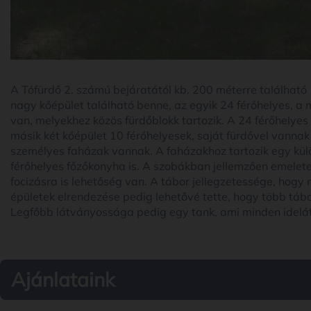
A Tófürdő 2. számú bejáratától kb. 200 méterre található 
nagy kőépület található benne, az egyik 24 férőhelyes, a
van, melyekhez közös fürdőblokk tartozik. A 24 férőhelyes
másik két kőépület 10 férőhelyesek, saját fürdővel vannak
személyes faházak vannak. A faházakhoz tartozik egy külö
férőhelyes főzőkonyha is. A szobákban jellemzően emelet
focizásra is lehetőség van. A tábor jellegzetessége, hogy 
épületek elrendezése pedig lehetővé tette, hogy több tábor
Legfőbb látványossága pedig egy tank, ami minden idelá
Ajánlataink