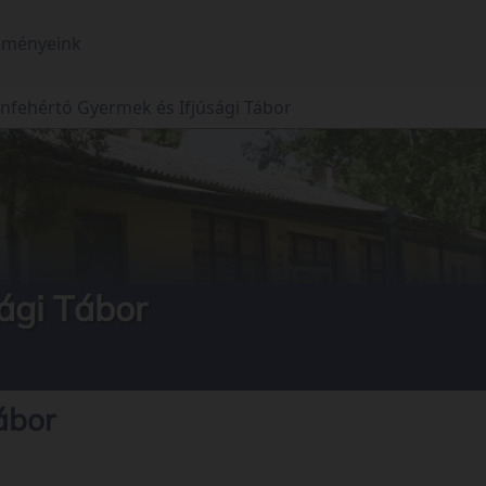
eményeink
nfehértó Gyermek és Ifjúsági Tábor
ági Tábor
ábor