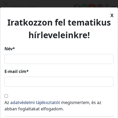
X
Iratkozzon fel tematikus
Kezdőlap
Élet Bács-Kiskunban
Turizmus
Kecskeméti Kortárs Művészeti
Kecskeméti Kortárs Művészeti Műhelyek - Népi
Műhelyek - Népi Iparművészeti
hírleveleinkre!
Iparművészeti Gyűjtemény
Gyűjtemény
Név*
Kecskeméti Kortárs Művészeti
Műhelyek - Népi Iparművészeti
E-mail cím*
Gyűjtemény
Múzeumok
Kiállítások
Kulturális örökségeink
Kecskemét
-
Kecskeméti járás
Az
adatvédelmi tájékoztatót
megismertem, és az
abban foglaltakat elfogadom.