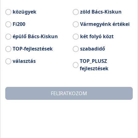
közügyek
zöld Bács-Kiskun
Fi200
Vármegyénk értékei
épülő Bács-Kiskun
két folyó közt
TOP-fejlesztések
szabadidő
választás
TOP_PLUSZ
fejlesztések
A Népi Iparművészeti Gyűjtemény 35 éve nyílt meg a
FELIRATKOZOM
műemléki védettséget élvező egykori Serházban.
Állandó és időszakos kiállítások keretében
megtekinthetők a népi iparművészet mind az öt fő
szakágának (faragás, fazekasság, hímzés, szövés, népi
kismesterségek) legszebb alkotásai. Hagyományőrző
programok, mesterségbemutatók, népzenei műsorok, a