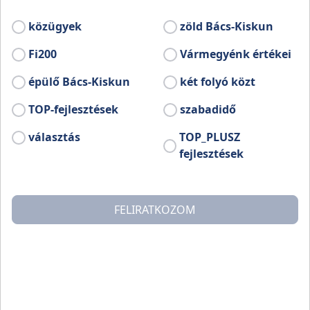
Az Alföld vízi centruma
közügyek
zöld Bács-Kiskun
Fi200
Vármegyénk értékei
épülő Bács-Kiskun
két folyó közt
TOP-fejlesztések
szabadidő
választás
TOP_PLUSZ
fejlesztések
FELIRATKOZOM
A fürdő 20 hektáros, igényes, zöld környezetben, egész