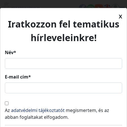
X
Iratkozzon fel tematikus
Kezdőlap
Élet Bács-Kiskunban
Turizmus
Jonathermál Gyógy- és Élményfürdő
Jonathermál Gyógy- és
hírleveleinkre!
Élményfürdő
Név*
Jonathermál Gyógy- és
Élményfürdő
E-mail cím*
Csobbanj!
Fedezd fel!
Aludj jól!
Ízleld meg!
Gyógyfürdők
Panziók
Kempingek
+ 5
Az
adatvédelmi tájékoztatót
megismertem, és az
abban foglaltakat elfogadom.
Kiskunmajsa
-
Kiskunmajsai járás