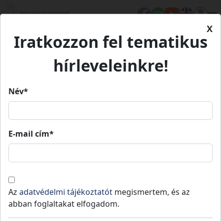
X
Iratkozzon fel tematikus
Kezdőlap
Élet Bács-Kiskunban
Turizmus
Halasthermál Gyógyfürdő és Kemping
Halasthermál Gyógyfürdő és
hírleveleinkre!
Kemping
Név*
Halasthermál Gyógyfürdő és
Kemping
E-mail cím*
Kiskunhalas
-
Kiskunhalasi járás
A forró gyógyhely
Az
adatvédelmi tájékoztatót
megismertem, és az
abban foglaltakat elfogadom.