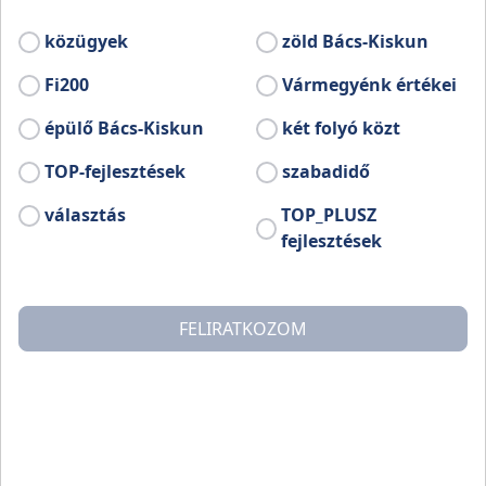
közügyek
zöld Bács-Kiskun
Fi200
Vármegyénk értékei
épülő Bács-Kiskun
két folyó közt
TOP-fejlesztések
szabadidő
választás
TOP_PLUSZ
fejlesztések
FELIRATKOZOM
A világhírű, kézzel varrott csipke mellett Kiskunhalas
másik nevezetessége a csaknem 50 Celsius fokos
gyógyvíz, amelyet az ország kiemelt hévízei között
tartanak számon. A Halasthermál Gyógyfürdő és
Kemping a megye hivatalos gyógyhelyei közé tartozik,