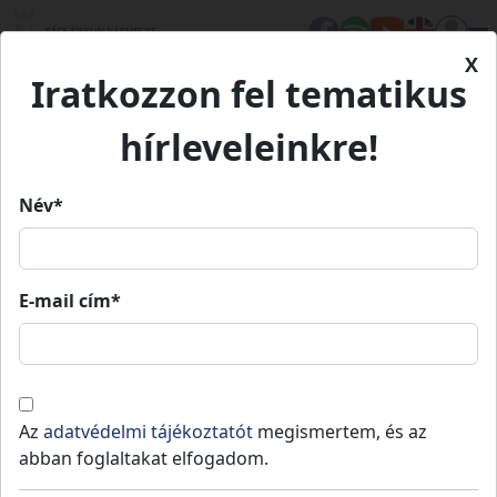
X
Iratkozzon fel tematikus
Kezdőlap
Élet Bács-Kiskunban
Turizmus
Cifrapalota
hírleveleinkre!
Cifrapalota
Név*
Cifrapalota
E-mail cím*
Múzeumok
Kiállítások
Kulturális örökségeink
Kecskemét
-
Kecskeméti járás
Kecskemét város legfigyelemreméltóbb
Az
adatvédelmi tájékoztatót
megismertem, és az
épülete.
abban foglaltakat elfogadom.