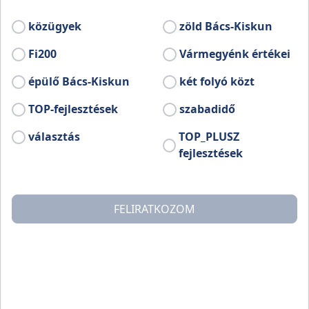
közügyek
zöld Bács-Kiskun
Fi200
Vármegyénk értékei
épülő Bács-Kiskun
két folyó közt
TOP-fejlesztések
szabadidő
választás
TOP_PLUSZ
fejlesztések
FELIRATKOZOM
A Márkus Géza által tervezett szecessziós stílusú
Cifrapalota Kecskemét város egyik
legfigyelemreméltóbb épülete. A Cifrapalota
már önmagában is látványosság, homlokzatán túl