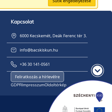
Sütik engedélyezése
Kapcsolat
6000 Kecskemét, Deák Ferenc tér 3.
info@bacskiskun.hu
+36 30 141-0561
Feliratkozás a hírlevélre
GDPR
Impresszum
Oldaltérkép