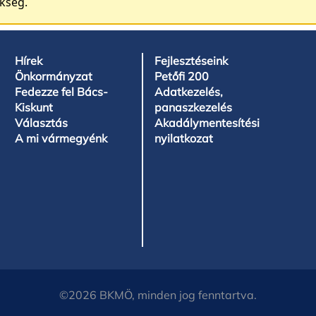
ükség.
Hírek
Fejlesztéseink
Önkormányzat
Petőfi 200
Fedezze fel Bács-
Adatkezelés,
Kiskunt
panaszkezelés
Választás
Akadálymentesítési
A mi vármegyénk
nyilatkozat
©2026 BKMÖ, minden jog fenntartva.