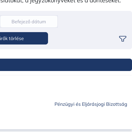
aslatokat, a jegyzőkönyveket és a döntéseket.
rők törlése
Pénzügyi és Eljárásjogi Bizottság