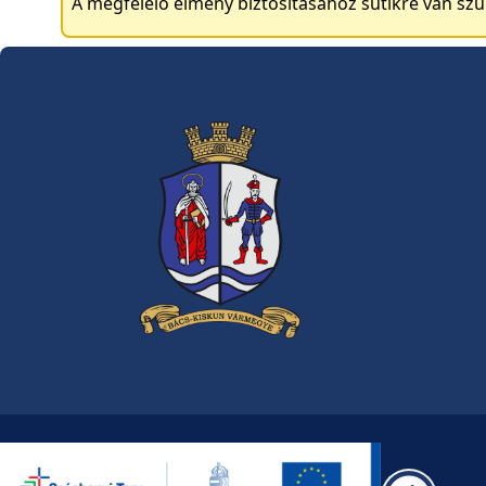
A megfelelő élmény biztosításához sütikre van sz