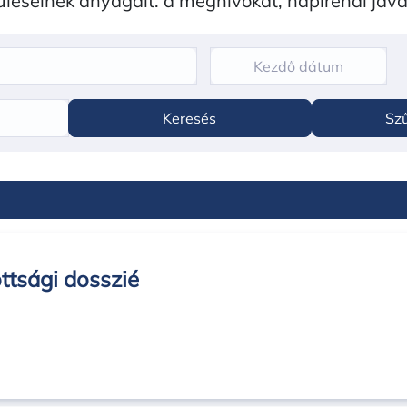
 üléseinek anyagait: a meghívókat, napirendi jav
Keresés
Szű
ttsági dosszié