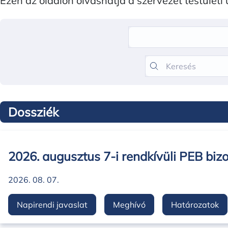
Ezen az oldalon olvashatja a szervezet testületi
Keresés
Dossziék
2026. augusztus 7-i rendkívüli PEB bizo
2026. 08. 07.
Napirendi javaslat
Meghívó
Határozatok