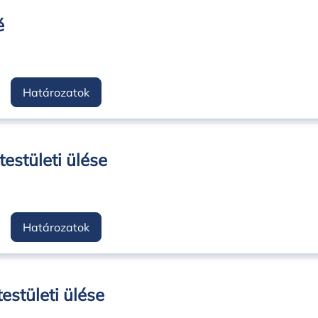
é
Határozatok
estületi ülése
Határozatok
stületi ülése