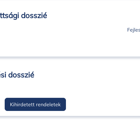
ttsági dosszié
Fejle
si dosszié
Kihirdetett rendeletek