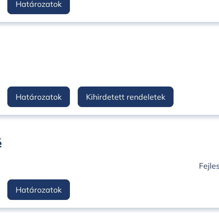
Határozatok
Határozatok
Kihirdetett rendeletek
é
Fejle
Határozatok