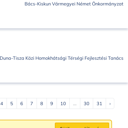
Bács-Kiskun Vármegyei Német Önkormányzat
Duna-Tisza Közi Homokhátsági Térségi Fejlesztési Tanács
4
5
6
7
8
9
10
...
30
31
›