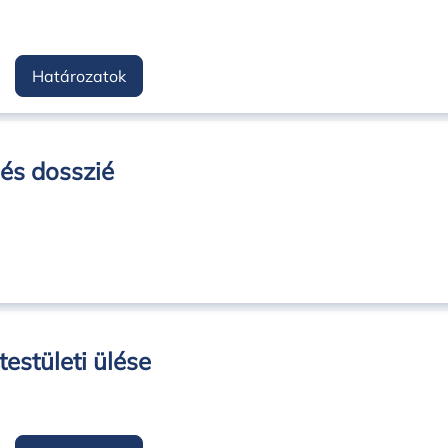
Határozatok
lés dosszié
estületi ülése