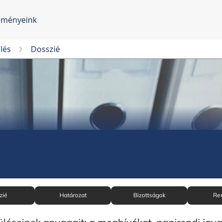
eményeink
lés
Dosszié
zié
Határozat
Bizottságok
Re