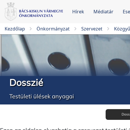
Hírek
Médiatár
Es
Kezdőlap
Önkormányzat
Szervezet
Közgyű
Dosszié
Testületi ülések anyagai
Doss