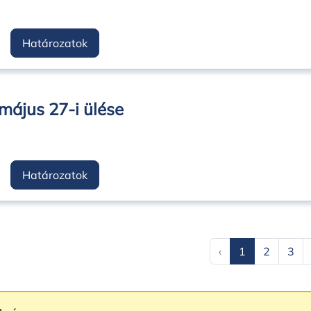
Határozatok
május 27-i ülése
Határozatok
‹
1
2
3