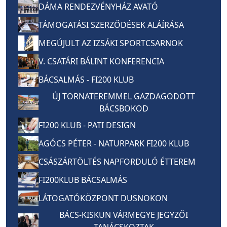
DÁMA RENDEZVÉNYHÁZ AVATÓ
TÁMOGATÁSI SZERZŐDÉSEK ALÁÍRÁSA
MEGÚJULT AZ IZSÁKI SPORTCSARNOK
V. CSATÁRI BÁLINT KONFERENCIA
BÁCSALMÁS - FI200 KLUB
ÚJ TORNATEREMMEL GAZDAGODOTT
BÁCSBOKOD
FI200 KLUB - PATI DESIGN
AGÓCS PÉTER - NATURPARK FI200 KLUB
CSÁSZÁRTÖLTÉS NAPFORDULÓ ÉTTEREM
FI200KLUB BÁCSALMÁS
LÁTOGATÓKÖZPONT DUSNOKON
BÁCS-KISKUN VÁRMEGYE JEGYZŐI
TANÁCSKOZTAK