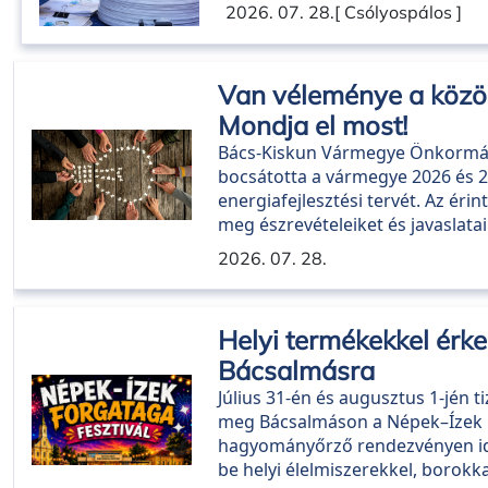
2026. 07. 28.
[ Csólyospálos ]
Van véleménye a közös
Mondja el most!
Bács-Kiskun Vármegye Önkormán
bocsátotta a vármegye 2026 és 2
energiafejlesztési tervét. Az éri
meg észrevételeiket és javaslatai
2026. 07. 28.
Helyi termékekkel érke
Bácsalmásra
Július 31-én és augusztus 1-jén
meg Bácsalmáson a Népek–Ízek F
hagyományőrző rendezvényen idé
be helyi élelmiszerekkel, borok