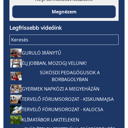
Megnézem
Legfrissebb videóink
Keresés
GURULÓ IRÁNYTŰ
ÉLJ JOBBAN, MOZOGJ VELÜNK!
SÜKÖSDI PEDAGÓGUSOK A
BORBAGOLYBAN
GYERMEK NAPKÖZI A MEGYEHÁZÁN
TERVELŐ FÓRUMSOROZAT - KISKUNMAJSA
TERVELŐ FÓRUMSOROZAT - KALOCSA
KLÍMATÁBOR LAKITELEKEN