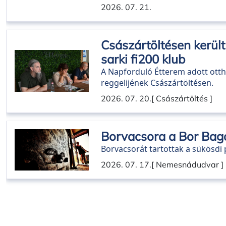
2026. 07. 21.
Császártöltésen kerül
sarki fi200 klub
A Napforduló Étterem adott ottho
reggelijének Császártöltésen.
2026. 07. 20.
[ Császártöltés ]
Borvacsora a Bor Bag
Borvacsorát tartottak a sükösd
2026. 07. 17.
[ Nemesnádudvar ]