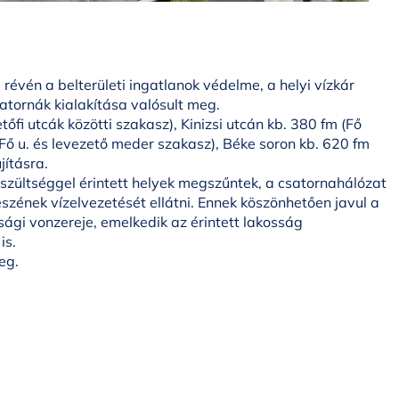
 révén a belterületi ingatlanok védelme, a helyi vízkár
atornák kialakítása valósult meg.
őfi utcák közötti szakasz), Kinizsi utcán kb. 380 fm (Fő
 (Fő u. és levezető meder szakasz), Béke soron kb. 620 fm
jításra.
szültséggel érintett helyek megszűntek, a csatornahálózat
észének vízelvezetését ellátni. Ennek köszönhetően javul a
gi vonzereje, emelkedik az érintett lakosság
 is.
eg.