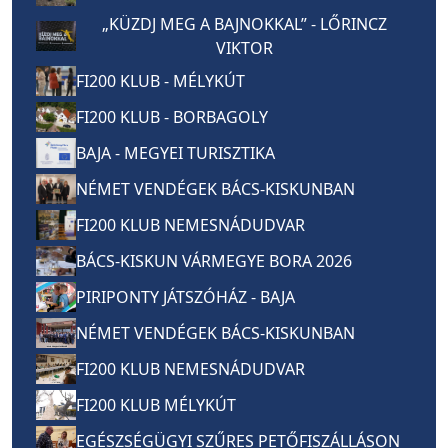
„KÜZDJ MEG A BAJNOKKAL” - LŐRINCZ
VIKTOR
FI200 KLUB - MÉLYKÚT
FI200 KLUB - BORBAGOLY
BAJA - MEGYEI TURISZTIKA
NÉMET VENDÉGEK BÁCS-KISKUNBAN
FI200 KLUB NEMESNÁDUDVAR
BÁCS-KISKUN VÁRMEGYE BORA 2026
PIRIPONTY JÁTSZÓHÁZ - BAJA
NÉMET VENDÉGEK BÁCS-KISKUNBAN
FI200 KLUB NEMESNÁDUDVAR
FI200 KLUB MÉLYKÚT
EGÉSZSÉGÜGYI SZŰRES PETŐFISZÁLLÁSON