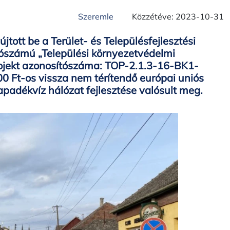
Szeremle
Közzétéve: 2023-10-31
ott be a Terület- és Településfejlesztési
ószámú „Települési környezetvédelmi
Projekt azonosítószáma: TOP-2.1.3-16-BK1-
0 Ft-os vissza nem térítendő európai uniós
apadékvíz hálózat fejlesztése valósult meg.