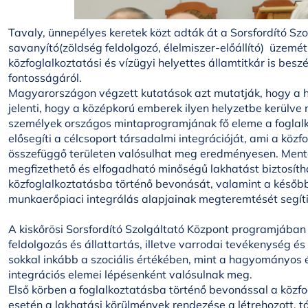
Tavaly, ünnepélyes keretek közt adták át a Sorsfordító Szo
savanyító(zöldség feldolgozó, élelmiszer-előállító) üzemét
közfoglalkoztatási és vízügyi helyettes államtitkár is beszé
fontosságáról.
Magyarországon végzett kutatások azt mutatják, hogy a ha
jelenti, hogy a középkorú emberek ilyen helyzetbe kerülve
személyek országos mintaprogramjának fő eleme a foglalk
elősegíti a célcsoport társadalmi integrációját, ami a kö
összefüggő területen valósulhat meg eredményesen. Mentáli
megfizethető és elfogadható minőségű lakhatást biztosíth
közfoglalkoztatásba történő bevonását, valamint a későbbi
munkaerőpiaci integrálás alapjainak megteremtését segíti
A kiskőrösi Sorsfordító Szolgáltató Központ programjában
feldolgozás és állattartás, illetve varrodai tevékenység és
sokkal inkább a szociális értékében, mint a hagyományos
integrációs elemei lépésenként valósulnak meg.
Első körben a foglalkoztatásba történő bevonással a közfo
esetén a lakhatási körülmények rendezése a létrehozott,