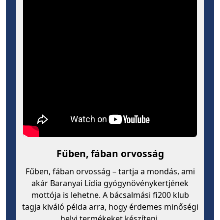
Fűben, fában orvosság
Fűben, fában orvosság – tartja a mondás, ami
akár Baranyai Lídia gyógynövénykertjének
mottója is lehetne. A bácsalmási fi200 klub
tagja kiváló példa arra, hogy érdemes minőségi
helyi termékeket készíteni.