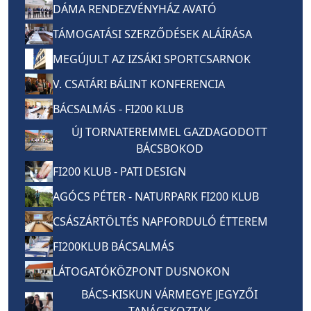
DÁMA RENDEZVÉNYHÁZ AVATÓ
TÁMOGATÁSI SZERZŐDÉSEK ALÁÍRÁSA
MEGÚJULT AZ IZSÁKI SPORTCSARNOK
V. CSATÁRI BÁLINT KONFERENCIA
BÁCSALMÁS - FI200 KLUB
ÚJ TORNATEREMMEL GAZDAGODOTT
BÁCSBOKOD
FI200 KLUB - PATI DESIGN
AGÓCS PÉTER - NATURPARK FI200 KLUB
CSÁSZÁRTÖLTÉS NAPFORDULÓ ÉTTEREM
FI200KLUB BÁCSALMÁS
LÁTOGATÓKÖZPONT DUSNOKON
BÁCS-KISKUN VÁRMEGYE JEGYZŐI
TANÁCSKOZTAK