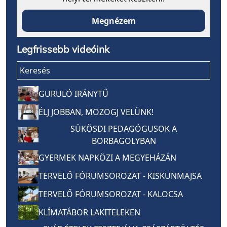
Megnézem
Legfrissebb videóink
Keresés
GURULÓ IRÁNYTŰ
ÉLJ JOBBAN, MOZOGJ VELÜNK!
SÜKÖSDI PEDAGÓGUSOK A
BORBAGOLYBAN
GYERMEK NAPKÖZI A MEGYEHÁZÁN
TERVELŐ FÓRUMSOROZAT - KISKUNMAJSA
TERVELŐ FÓRUMSOROZAT - KALOCSA
KLÍMATÁBOR LAKITELEKEN