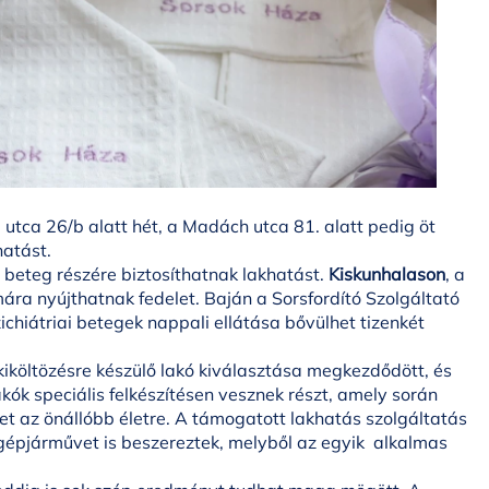
 utca 26/b alatt hét, a Madách utca 81. alatt pedig öt
hatást.
ai beteg részére biztosíthatnak lakhatást.
Kiskunhalason
, a
mára nyújthatnak fedelet. Baján a Sorsfordító Szolgáltató
hiátriai betegek nappali ellátása bővülhet tizenkét
kiköltözésre készülő lakó kiválasztása megkezdődött, és
kók speciális felkészítésen vesznek részt, amely során
et az önállóbb életre. A támogatott lakhatás szolgáltatás
 gépjárművet is beszereztek, melyből az egyik alkalmas