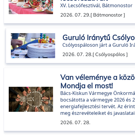
XV. Lecsófesztivál, Bátmonostor
2026. 07. 29.
[ Bátmonostor ]
Guruló Iránytű Csóly
Csólyospáloson járt a Guruló Ir
2026. 07. 28.
[ Csólyospálos ]
Van véleménye a közös
Mondja el most!
Bács-Kiskun Vármegye Önkormán
bocsátotta a vármegye 2026 és 2
energiafejlesztési tervét. Az éri
meg észrevételeiket és javaslatai
2026. 07. 28.