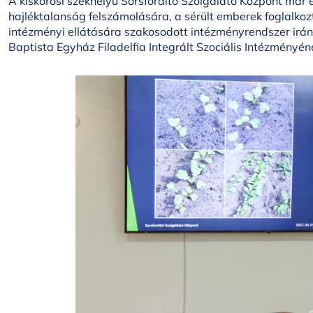
A kiskőrösi székhelyű Sorsfordító Szolgálató Központ már
hajléktalanság felszámolására, a sérült emberek foglalkoz
intézményi ellátására szakosodott intézményrendszer irá
Baptista Egyház Filadelfia Integrált Szociális Intézményé