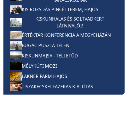
KIS ROZSDÁS PINCÉTTEREM, HAJÓS
KISKUNHALAS ÉS SOLTVADKERT
LÁTNIVALÓI!
ÉRTÉKTÁR KONFERENCIA A MEGYEHÁZÁN
BUGAC PUSZTA TÉLEN
KISKUNMAJSA - TÉLI ETŰD
MÉLYKÚTI MOZI
LAKNER FARM HAJÓS
TISZAKÉCSKEI FAZEKAS KIÁLLÍTÁS