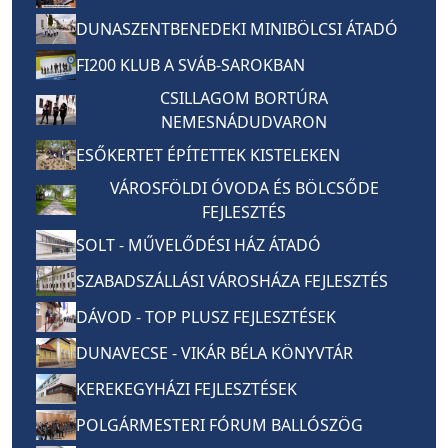
DUNASZENTBENEDEKI MINIBÖLCSI ÁTADÓ
FI200 KLUB A SVÁB-SAROKBAN
CSILLAGOM BORTÚRA
NEMESNÁDUDVARON
ESŐKERTET ÉPÍTETTEK KISTELEKEN
VÁROSFÖLDI ÓVODA ÉS BÖLCSŐDE
FEJLESZTÉS
SOLT - MŰVELŐDÉSI HÁZ ÁTADÓ
SZABADSZÁLLÁSI VÁROSHÁZA FEJLESZTÉS
DÁVOD - TOP PLUSZ FEJLESZTÉSEK
DUNAVECSE - VIKÁR BÉLA KÖNYVTÁR
KEREKEGYHÁZI FEJLESZTÉSEK
POLGÁRMESTERI FÓRUM BALLÓSZÖG