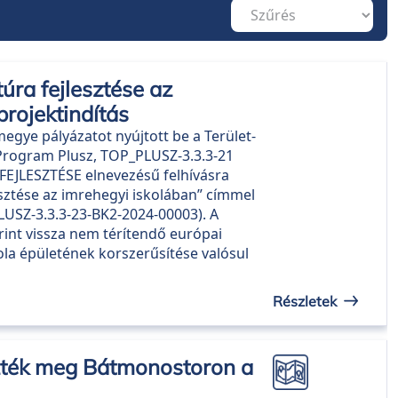
túra fejlesztése az
projektindítás
gye pályázatot nyújtott be a Terület-
v Program Plusz, TOP_PLUSZ-3.3.3-21
JLESZTÉSE elnevezésű felhívásra
esztése az imrehegyi iskolában” címmel
USZ-3.3.3-23-BK2-2024-00003). A
orint vissza nem térítendő európai
ola épületének korszerűsítése valósul
Részletek
zték meg Bátmonostoron a