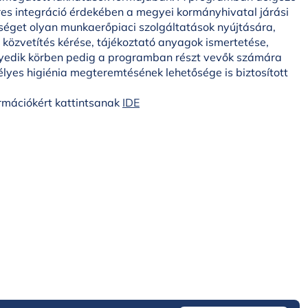
es integráció érdekében a megyei kormányhivatal járási
séget olyan munkaerőpiaci szolgáltatások nyújtására,
 közvetítés kérése, tájékoztató anyagok ismertetése,
egyedik körben pedig a programban részt vevők számára
élyes higiénia megteremtésének lehetősége is biztosított
ormációkért kattintsanak
IDE