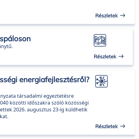
Részletek
ospáloson
ánytű.
Részletek
ségi energiafejlesztésről?
yzata társadalmi egyeztetésre
040 közötti időszakra szóló közösségi
ntettek 2026. augusztus 23-ig küldhetik
kat.
Részletek