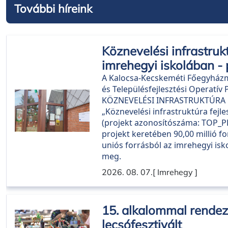
További híreink
Köznevelési infrastruk
imrehegyi iskolában - 
A Kalocsa-Kecskeméti Főegyházme
és Településfejlesztési Operatí
KÖZNEVELÉSI INFRASTRUKTÚRA FE
„Köznevelési infrastruktúra fejl
(projekt azonosítószáma: TOP_PL
projekt keretében 90,00 millió f
uniós forrásból az imrehegyi isk
meg.
2026. 08. 07.
[ Imrehegy ]
15. alkalommal rende
lecsófesztivált