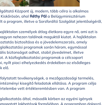
lgáltató Központ új, modern, több célra is alkalmas
 Kiskőrösön, ahol
Réthy Pál
a Belügyminisztérium
lt a program, illetve a Sorsfordító Szolgálat jelentőségéről,
jléktalan személyek átlag életkora egyre nő, ami azt is
 nagyon nehezen találnak maguktól kiutat. A hajléktalan
oztatás biztosítása és a jövedelemszerzés, amely
zfoglalkoztatási programok során három, egymással
s biztonságot adhat, stabil jövedelmet, illetve
at. A közfoglalkoztatási programok a célcsoport
, nyílt piaci elhelyezkedés érdekében az elsődleges
k elő.
 folytatott tevékenységek, a mezőgazdasági termelés,
 intézményi kisegítő feladatok ellátása. A program célja
 értelembe vett értékteremtésben van. A program
glalkoztatás által, második körben az egyéni igények
 támogatott lakhatások formájában. A programban dolgozó