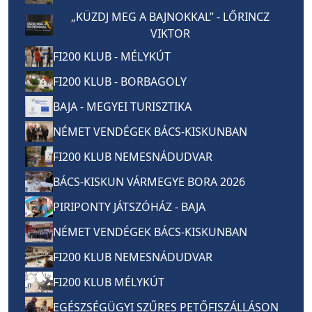
„KÜZDJ MEG A BAJNOKKAL” - LŐRINCZ
VIKTOR
FI200 KLUB - MÉLYKÚT
FI200 KLUB - BORBAGOLY
BAJA - MEGYEI TURISZTIKA
NÉMET VENDÉGEK BÁCS-KISKUNBAN
FI200 KLUB NEMESNÁDUDVAR
BÁCS-KISKUN VÁRMEGYE BORA 2026
PIRIPONTY JÁTSZÓHÁZ - BAJA
NÉMET VENDÉGEK BÁCS-KISKUNBAN
FI200 KLUB NEMESNÁDUDVAR
FI200 KLUB MÉLYKÚT
EGÉSZSÉGÜGYI SZŰRES PETŐFISZÁLLÁSON