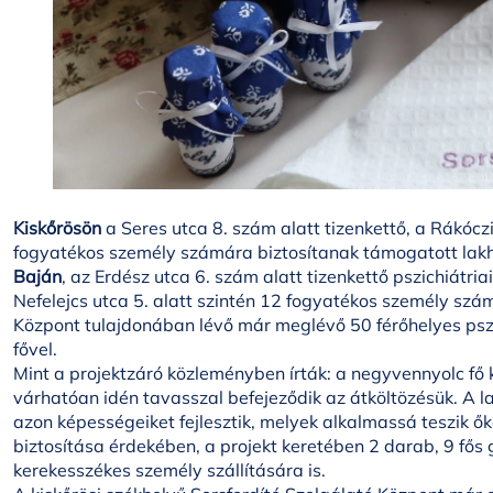
Kiskőrösön
a Seres utca 8. szám alatt tizenkettő, a Rákóczi
fogyatékos személy számára biztosítanak támogatott lak
Baján
, az Erdész utca 6. szám alatt tizenkettő pszichiátri
Nefelejcs utca 5. alatt szintén 12 fogyatékos személy szá
Központ tulajdonában lévő már meglévő 50 férőhelyes pszic
fővel.
Mint a projektzáró közleményben írták: a negyvennyolc fő 
várhatóan idén tavasszal befejeződik az átköltözésük. A la
azon képességeiket fejlesztik, melyek alkalmassá teszik ők
biztosítása érdekében, a projekt keretében 2 darab, 9 fős
kerekesszékes személy szállítására is.