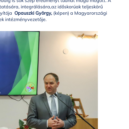
 eddig is sok szép eredményt tudhat maga mögött. A
tatására, integrálására,az időskorúak teljeskörű
nyítója
Opauszki György,
(képen) a Magyarországi
nek intézményvezetője.