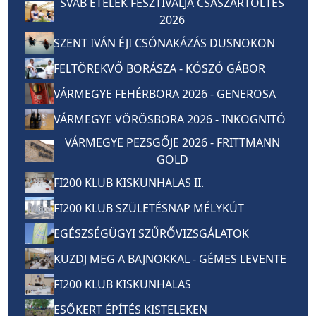
SVÁB ÉTELEK FESZTIVÁLJA CSÁSZÁRTÖLTÉS
2026
SZENT IVÁN ÉJI CSÓNAKÁZÁS DUSNOKON
FELTÖREKVŐ BORÁSZA - KÓSZÓ GÁBOR
VÁRMEGYE FEHÉRBORA 2026 - GENEROSA
VÁRMEGYE VÖRÖSBORA 2026 - INKOGNITÓ
VÁRMEGYE PEZSGŐJE 2026 - FRITTMANN
GOLD
FI200 KLUB KISKUNHALAS II.
FI200 KLUB SZÜLETÉSNAP MÉLYKÚT
EGÉSZSÉGÜGYI SZŰRŐVIZSGÁLATOK
KÜZDJ MEG A BAJNOKKAL - GÉMES LEVENTE
FI200 KLUB KISKUNHALAS
ESŐKERT ÉPÍTÉS KISTELEKEN