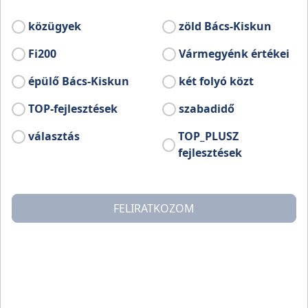
közügyek
zöld Bács-Kiskun
Fi200
Vármegyénk értékei
épülő Bács-Kiskun
két folyó közt
TOP-fejlesztések
szabadidő
választás
TOP_PLUSZ
fejlesztések
FELIRATKOZOM
Találkozó: 9:00 óra, Fülöpházi-buckavidék (a pontos
találkozási helyszín a visszaigazoló e-mailben lesz
látható)
Részvételi díj: A programon történő részvétel ingyenes,
de előzetes regisztrációhoz kötött.
Információ, jelentkezés:
kizárólag online módon ITT
, a
Jelentkezni szeretnék gombra kattintva és kitöltve az