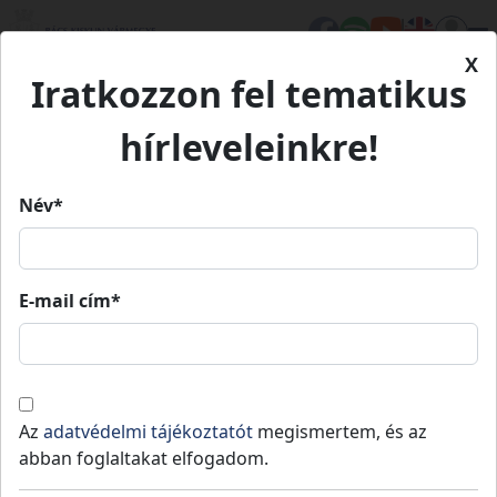
X
Iratkozzon fel tematikus
Kezdőlap
Hírek
Nyárvégi túra a fülöpházi homokbuckáknál, avagy
hírleveleinkre!
várd az iskolát! - A Petőfi emlékév alkalmából
Név*
Nyárvégi túra a fülöpházi
homokbuckáknál, avagy várd az
E-mail cím*
iskolát! - A Petőfi emlékév
alkalmából
Az
adatvédelmi tájékoztatót
megismertem, és az
Fülöpháza
Közzétéve: 2023-06-19
abban foglaltakat elfogadom.
Túra játékos feladatokkal!