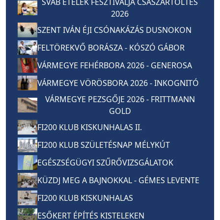
SVÁB ÉTELEK FESZTIVÁLJA CSÁSZÁRTÖLTÉS
2026
SZENT IVÁN ÉJI CSÓNAKÁZÁS DUSNOKON
FELTÖREKVŐ BORÁSZA - KÓSZÓ GÁBOR
VÁRMEGYE FEHÉRBORA 2026 - GENEROSA
VÁRMEGYE VÖRÖSBORA 2026 - INKOGNITÓ
VÁRMEGYE PEZSGŐJE 2026 - FRITTMANN
GOLD
FI200 KLUB KISKUNHALAS II.
FI200 KLUB SZÜLETÉSNAP MÉLYKÚT
EGÉSZSÉGÜGYI SZŰRŐVIZSGÁLATOK
KÜZDJ MEG A BAJNOKKAL - GÉMES LEVENTE
FI200 KLUB KISKUNHALAS
ESŐKERT ÉPÍTÉS KISTELEKEN