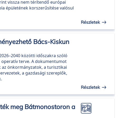
orint vissza nem térítendő európai
ola épületének korszerűsítése valósul
Részletek
ményezhető Bács-Kiskun
2026–2040 közötti időszakra szóló
és operatív terve. A dokumentumot
 az önkormányzatok, a turisztikai
szervezetek, a gazdasági szereplők,
k.
Részletek
zték meg Bátmonostoron a