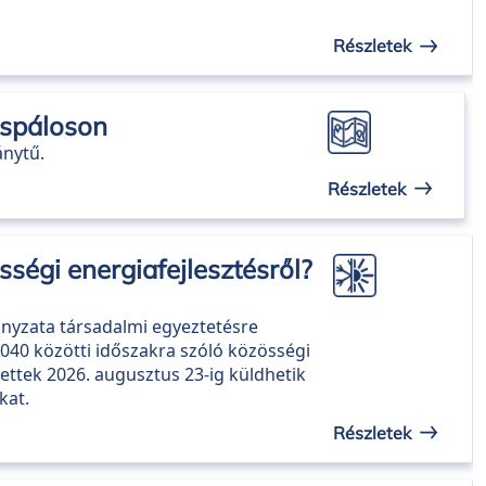
Részletek
ospáloson
ánytű.
Részletek
ségi energiafejlesztésről?
yzata társadalmi egyeztetésre
040 közötti időszakra szóló közösségi
ntettek 2026. augusztus 23-ig küldhetik
kat.
Részletek