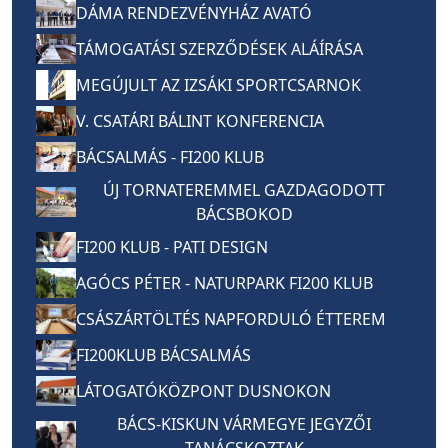
DÁMA RENDEZVÉNYHÁZ AVATÓ
TÁMOGATÁSI SZERZŐDÉSEK ALÁÍRÁSA
MEGÚJULT AZ IZSÁKI SPORTCSARNOK
V. CSATÁRI BÁLINT KONFERENCIA
BÁCSALMÁS - FI200 KLUB
ÚJ TORNATEREMMEL GAZDAGODOTT
BÁCSBOKOD
FI200 KLUB - PATI DESIGN
AGÓCS PÉTER - NATURPARK FI200 KLUB
CSÁSZÁRTÖLTÉS NAPFORDULÓ ÉTTEREM
FI200KLUB BÁCSALMÁS
LÁTOGATÓKÖZPONT DUSNOKON
BÁCS-KISKUN VÁRMEGYE JEGYZŐI
TANÁCSKOZTAK