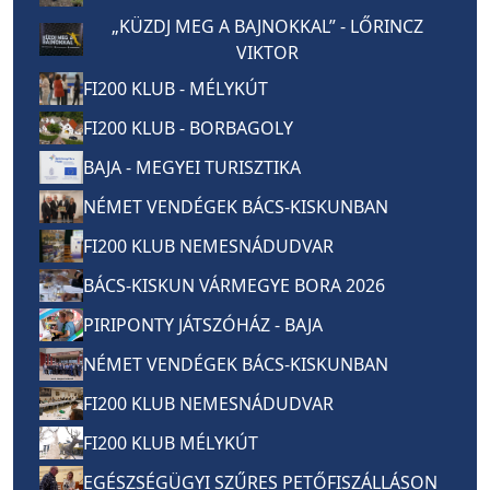
„KÜZDJ MEG A BAJNOKKAL” - LŐRINCZ
VIKTOR
FI200 KLUB - MÉLYKÚT
FI200 KLUB - BORBAGOLY
BAJA - MEGYEI TURISZTIKA
NÉMET VENDÉGEK BÁCS-KISKUNBAN
FI200 KLUB NEMESNÁDUDVAR
BÁCS-KISKUN VÁRMEGYE BORA 2026
PIRIPONTY JÁTSZÓHÁZ - BAJA
NÉMET VENDÉGEK BÁCS-KISKUNBAN
FI200 KLUB NEMESNÁDUDVAR
FI200 KLUB MÉLYKÚT
EGÉSZSÉGÜGYI SZŰRES PETŐFISZÁLLÁSON