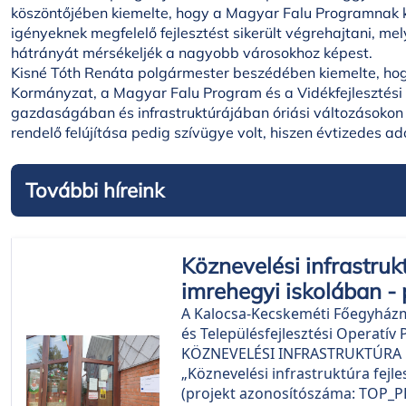
köszöntőjében kiemelte, hogy a Magyar Falu Programnak k
igényeknek megfelelő fejlesztést sikerült végrehajtani, mel
hátrányát mérsékeljék a nagyobb városokhoz képest.
Kisné Tóth Renáta polgármester beszédében kiemelte, hog
Kormányzat, a Magyar Falu Program és a Vidékfejlesztési
gazdaságában és infrastruktúrájában óriási változásokon 
rendelő felújítása pedig szívügye volt, hiszen évtizedes ad
További híreink
Köznevelési infrastruk
imrehegyi iskolában - 
A Kalocsa-Kecskeméti Főegyházme
és Településfejlesztési Operatí
KÖZNEVELÉSI INFRASTRUKTÚRA FE
„Köznevelési infrastruktúra fejl
(projekt azonosítószáma: TOP_PL