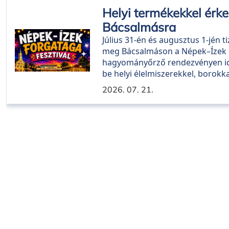
Helyi termékekkel érke
Bácsalmásra
Július 31-én és augusztus 1-jén
meg Bácsalmáson a Népek–Ízek F
hagyományőrző rendezvényen idé
be helyi élelmiszerekkel, borok
2026. 07. 21.