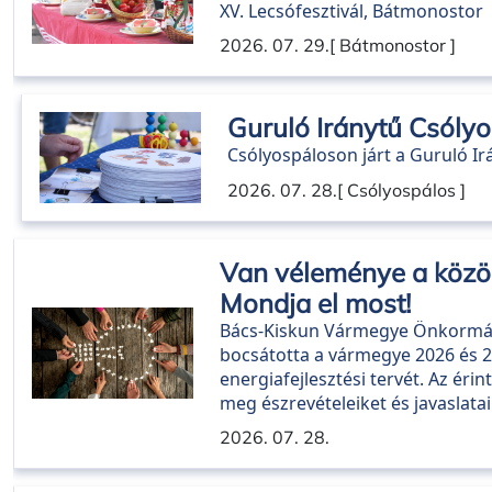
XV. Lecsófesztivál, Bátmonostor
2026. 07. 29.
[ Bátmonostor ]
Guruló Iránytű Csóly
Csólyospáloson járt a Guruló Ir
2026. 07. 28.
[ Csólyospálos ]
Van véleménye a közös
Mondja el most!
Bács-Kiskun Vármegye Önkormán
bocsátotta a vármegye 2026 és 2
energiafejlesztési tervét. Az éri
meg észrevételeiket és javaslatai
2026. 07. 28.