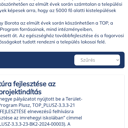
öszönhetően az elmúlt évek során számtalan a települési
yek képesek arra, hogy az 5000 fő alatti kistelepülések
y Borota az elmúlt évek során köszönhetően a TOP, a
 Program forrásainak, mind intézményeiben,
esett át. Az egészségház továbbfejlesztése és a fogorvosi
ósságokat tudott rendezni a település lakosai felé.
túra fejlesztése az
projektindítás
gye pályázatot nyújtott be a Terület-
v Program Plusz, TOP_PLUSZ-3.3.3-21
JLESZTÉSE elnevezésű felhívásra
esztése az imrehegyi iskolában” címmel
USZ-3.3.3-23-BK2-2024-00003). A