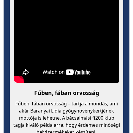
Fűben, fában orvosság
Fűben, fában orvosság – tartja a mondás, ami
akár Baranyai Lídia gyógynövénykertjének
mottója is lehetne. A bácsalmási fi200 klub
tagja kiváló példa arra, hogy érdemes minőségi
helyi termékeket készíteni.