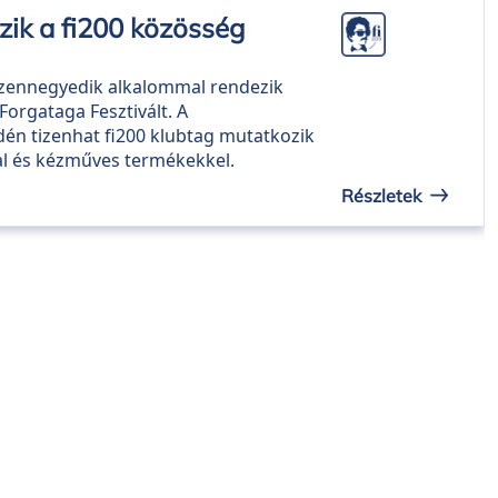
zik a fi200 közösség
 tizennegyedik alkalommal rendezik
orgataga Fesztivált. A
n tizenhat fi200 klubtag mutatkozik
kal és kézműves termékekkel.
Részletek