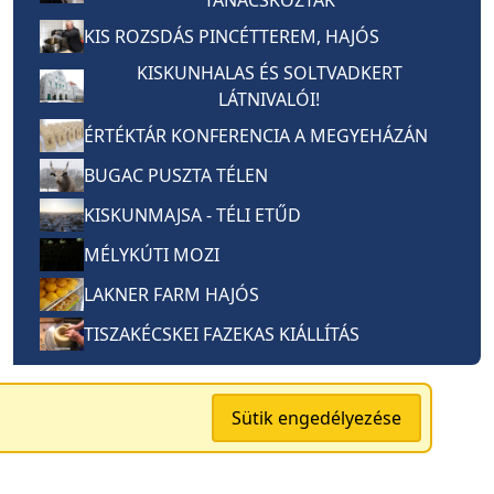
KIS ROZSDÁS PINCÉTTEREM, HAJÓS
KISKUNHALAS ÉS SOLTVADKERT
LÁTNIVALÓI!
ÉRTÉKTÁR KONFERENCIA A MEGYEHÁZÁN
BUGAC PUSZTA TÉLEN
KISKUNMAJSA - TÉLI ETŰD
MÉLYKÚTI MOZI
LAKNER FARM HAJÓS
TISZAKÉCSKEI FAZEKAS KIÁLLÍTÁS
Sütik engedélyezése