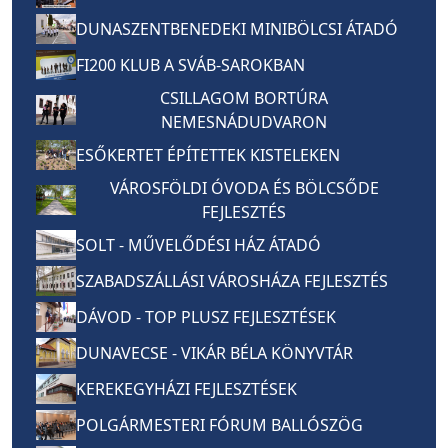
DUNASZENTBENEDEKI MINIBÖLCSI ÁTADÓ
FI200 KLUB A SVÁB-SAROKBAN
CSILLAGOM BORTÚRA
NEMESNÁDUDVARON
ESŐKERTET ÉPÍTETTEK KISTELEKEN
VÁROSFÖLDI ÓVODA ÉS BÖLCSŐDE
FEJLESZTÉS
SOLT - MŰVELŐDÉSI HÁZ ÁTADÓ
SZABADSZÁLLÁSI VÁROSHÁZA FEJLESZTÉS
DÁVOD - TOP PLUSZ FEJLESZTÉSEK
DUNAVECSE - VIKÁR BÉLA KÖNYVTÁR
KEREKEGYHÁZI FEJLESZTÉSEK
POLGÁRMESTERI FÓRUM BALLÓSZÖG