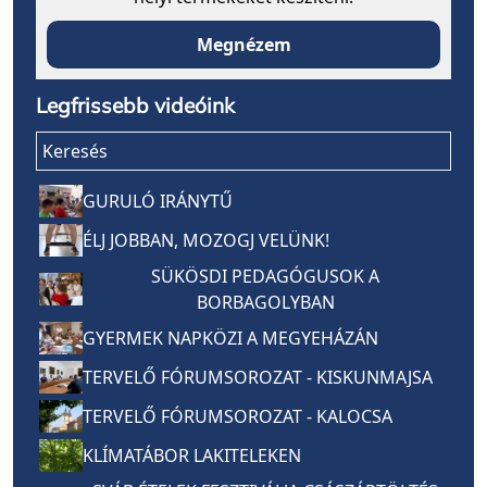
Megnézem
Legfrissebb videóink
Keresés
GURULÓ IRÁNYTŰ
ÉLJ JOBBAN, MOZOGJ VELÜNK!
SÜKÖSDI PEDAGÓGUSOK A
BORBAGOLYBAN
GYERMEK NAPKÖZI A MEGYEHÁZÁN
TERVELŐ FÓRUMSOROZAT - KISKUNMAJSA
TERVELŐ FÓRUMSOROZAT - KALOCSA
KLÍMATÁBOR LAKITELEKEN