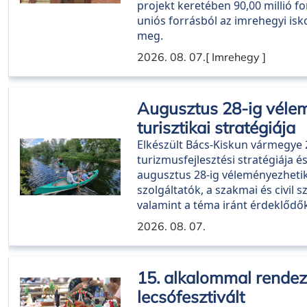
projekt keretében 90,00 millió f
uniós forrásból az imrehegyi isk
meg.
2026. 08. 07.
[ Imrehegy ]
Augusztus 28-ig véle
turisztikai stratégiája
Elkészült Bács-Kiskun vármegye 
turizmusfejlesztési stratégiája 
augusztus 28-ig véleményezhetik
szolgáltatók, a szakmai és civil 
valamint a téma iránt érdeklődő
2026. 08. 07.
15. alkalommal rende
lecsófesztivált