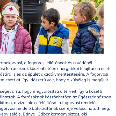
rmekorvosi, a fogorvosi ellátásnak és a védőnői
ési forrásoknak köszönhetően energetikai felújításon esett
tására is és az épület akadálymentesítésére. A fogorvosi
m esett át, így időszerű volt, hogy a külsőleg is megújult
get arra, hogy megvalósítsa a terveit, így a közel 9
 válhattak. A forrásoknak köszönhetően az Egészségházban
tása, a vizesblokk felújítása, a fogorvosi rendelő
fogorvosi rendelő bútorzatának cseréje valósulhatott meg.
képviselője, Bányai Gábor kormánybiztos, aki