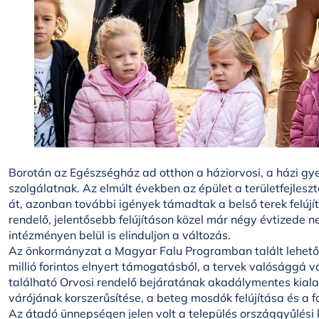
Borotán az Egészségház ad otthon a háziorvosi, a házi gye
szolgálatnak. Az elmúlt években az épület a területfejleszt
át, azonban további igények támadtak a belső terek felújí
rendelő, jelentősebb felújításon közel már négy évtizede ne
intézményen belül is elinduljon a változás.
Az önkormányzat a Magyar Falu Programban talált lehetősé
millió forintos elnyert támogatásból, a tervek valósággá
található Orvosi rendelő bejáratának akadálymentes kialakí
várójának korszerűsítése, a beteg mosdók felújítása és a 
Az átadó ünnepségen jelen volt a település országgyűlési 