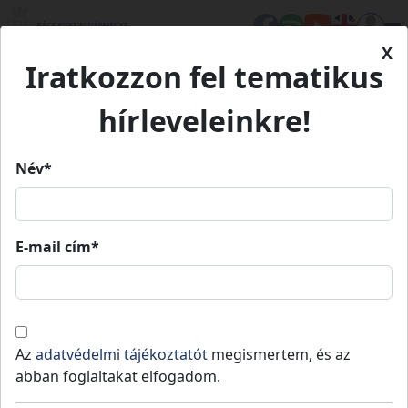
X
Iratkozzon fel tematikus
Kezdőlap
Hírek
Megalakultak a vármegyei nemzetiségi
hírleveleinkre!
önkormányzatok
Név*
Megalakultak a vármegyei
nemzetiségi önkormányzatok
E-mail cím*
Vármegyénkben a 2024. június 9-i horvát,
Az
adatvédelmi tájékoztatót
megismertem, és az
német és roma területi nemzetiség választás
abban foglaltakat elfogadom.
eredményeként október 10-én Baján