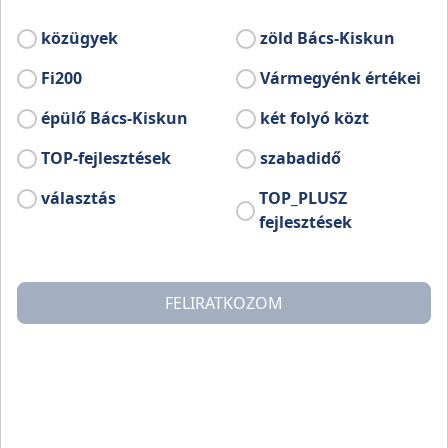
megalakultak a 7 tagú vármegyei
nemzetiségi önkormányzatok.
közügyek
zöld Bács-Kiskun
Fi200
Vármegyénk értékei
épülő Bács-Kiskun
két folyó közt
TOP-fejlesztések
szabadidő
választás
TOP_PLUSZ
fejlesztések
FELIRATKOZOM
Az alakuló ülésen mindhárom önkormányzat