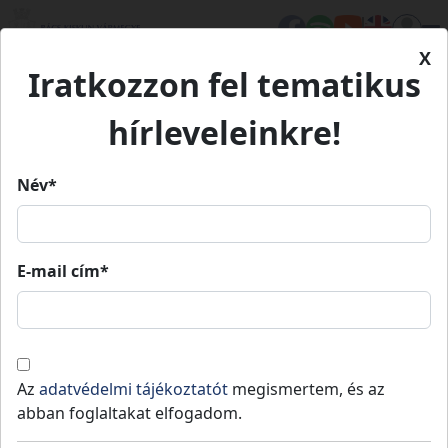
X
Iratkozzon fel tematikus
Kezdőlap
Hírek
Konyha kialakítása a szeremlei Bóbita Óvodában -
hírleveleinkre!
projektindítás
Név*
Konyha kialakítása a szeremlei
Bóbita Óvodában -
E-mail cím*
projektindítás
Szeremle
Közzétéve: 2024-09-09
Az
adatvédelmi tájékoztatót
megismertem, és az
A Szeremlei Bóbita Napköziotthonos Óvoda
abban foglaltakat elfogadom.
és Szociális Szolgáltató pályázatot nyújtott be