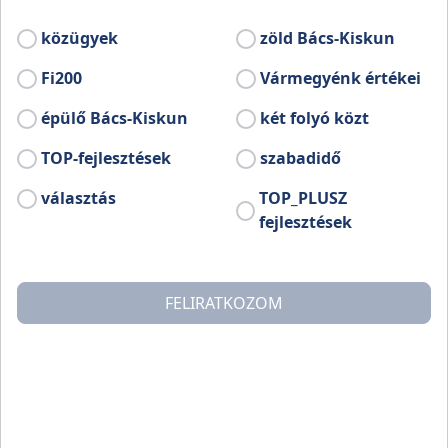
közügyek
zöld Bács-Kiskun
Fi200
Vármegyénk értékei
épülő Bács-Kiskun
két folyó közt
TOP-fejlesztések
szabadidő
választás
TOP_PLUSZ
fejlesztések
Ebben a napjainkra komoly rangra szert tett
elismerésben azok a hazai szakemberek részesülhetnek,
akik folyamatosan és magas színvonalon végzett
FELIRATKOZOM
munkássággal eredményesen járulnak hozzá a magyar
éttermi kultúra minőségének növeléséhez, különös
tekintettel az italfogyasztás színvonalának javítására,
valamint a vonatkozó elméleti és gyakorlati ismeretek
széleskörű népszerűsítésére. A hat díjazott egyike a
Termelő kategória legjobbjának választott Koch Csaba.