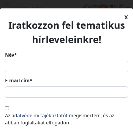
X
Iratkozzon fel tematikus
Kezdőlap
Hírek
Koch Csaba kapta az elismerést
hírleveleinkre!
Név*
Koch Csaba kapta az elismerést
E-mail cím*
Borota
Közzétéve: 2025-05-05
A Magyar Sommelier Szövetség idén
tizenegyedik alkalommal döntött a Par
Az
adatvédelmi tájékoztatót
megismertem, és az
Excellence díj odaítéléséről.
abban foglaltakat elfogadom.