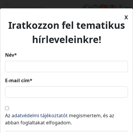
X
Iratkozzon fel tematikus
Kezdőlap
Hírek
JÚDÁSFA ZARÁNDOKLAT MÉLYKÚTON
hírleveleinkre!
Név*
JÚDÁSFA ZARÁNDOKLAT
MÉLYKÚTON
E-mail cím*
Mélykút
Közzétéve: 2022-04-28
Az Egészséges Bács-Kiskunért
programsorozat második része lesz a
Az
adatvédelmi tájékoztatót
megismertem, és az
Mélykúti!
abban foglaltakat elfogadom.