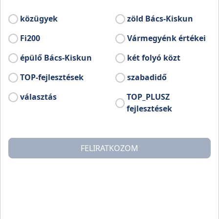
közügyek
zöld Bács-Kiskun
Fi200
Vármegyénk értékei
épülő Bács-Kiskun
két folyó közt
TOP-fejlesztések
szabadidő
választás
TOP_PLUSZ
fejlesztések
FELIRATKOZOM