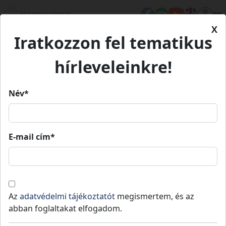
X
Iratkozzon fel tematikus
Kezdőlap
Hírek
HAGYOMÁNYOS HALÁSZAT A DUNA
hírleveleinkre!
MAGYARORSZÁGI ALSÓ SZAKASZÁN
Név*
HAGYOMÁNYOS HALÁSZAT A
DUNA MAGYARORSZÁGI ALSÓ
E-mail cím*
SZAKASZÁN
Fajsz
Közzétéve: 2022-09-25
Az
adatvédelmi tájékoztatót
megismertem, és az
MEGYEI ÉRTÉKEINK
abban foglaltakat elfogadom.