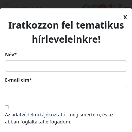
X
Iratkozzon fel tematikus
Kezdőlap
Hírek
Fókuszban a tanyán élők
hírleveleinkre!
Név*
Fókuszban a tanyán élők
E-mail cím*
Negyedik alkalommal került sor a
Vármegyeházán a "Bács-Kiskun, jó itt lenni!"
Az
adatvédelmi tájékoztatót
megismertem, és az
projekt keretében működő Bács-Kiskun
abban foglaltakat elfogadom.
Vármegyei Felzárkózási Fórum tematikus
munkacsoportjának ülésére. A Projekt az