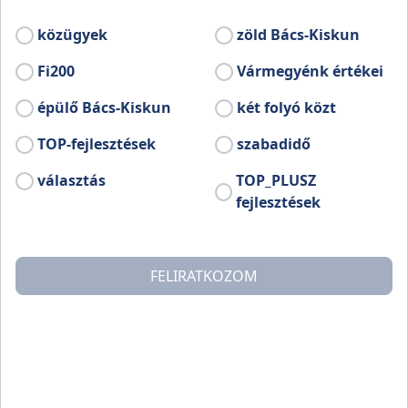
Európai Unió támogatásával valósul meg.
közügyek
zöld Bács-Kiskun
Fi200
Vármegyénk értékei
épülő Bács-Kiskun
két folyó közt
TOP-fejlesztések
szabadidő
választás
TOP_PLUSZ
fejlesztések
FELIRATKOZOM
A december 5-én sorra került IV. tematikus