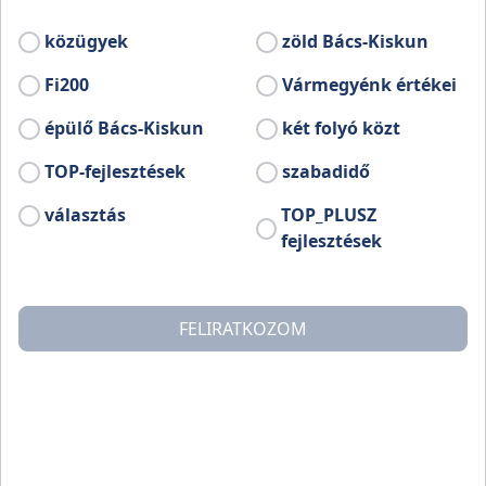
beavatottak ismeri.
közügyek
zöld Bács-Kiskun
Fi200
Vármegyénk értékei
épülő Bács-Kiskun
két folyó közt
TOP-fejlesztések
szabadidő
választás
TOP_PLUSZ
fejlesztések
FELIRATKOZOM
A legendás Halasi Csipke több mint 120 éve indult el
világhódító útjára. A kiskunhalasi Csipkemúzeumban
jártunk utána a részleteknek, ahol a csipkevarrók
munkájába is bepillantottunk.