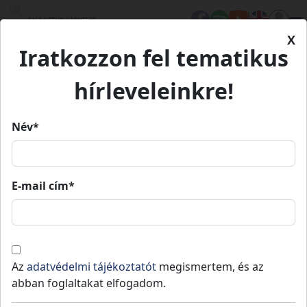
X
Iratkozzon fel tematikus
Kezdőlap
Hírek
Értéktár sorozat: Halasi csipke - VIDEÓ
hírleveleinkre!
Név*
Értéktár sorozat: Halasi csipke -
VIDEÓ
E-mail cím*
Kiskunhalas
Közzétéve: 2024-09-05
Grammja az aranynál is drágább,
Az
adatvédelmi tájékoztatót
megismertem, és az
leheletfinom cérnával és szinte láthatatlan
abban foglaltakat elfogadom.
tűvel varrják, készítésének titkát pedig csak a