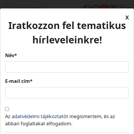
X
Iratkozzon fel tematikus
Kezdőlap
Hírek
Értékőrzők Bács-Kiskunban
hírleveleinkre!
Név*
Értékőrzők Bács-Kiskunban
E-mail cím*
Kiskunmajsa
Közzétéve: 2025-04-16
Lezajlott a vármegyei Hungarikum Vetélkedő.
Két korcsoportból képviselhetik a vármegyét
Az
adatvédelmi tájékoztatót
megismertem, és az
a a győztes csapatok az Agrárminisztérium
abban foglaltakat elfogadom.
által támogatott Kárpát-medencei
hungarikum vetélkedő döntőjén.