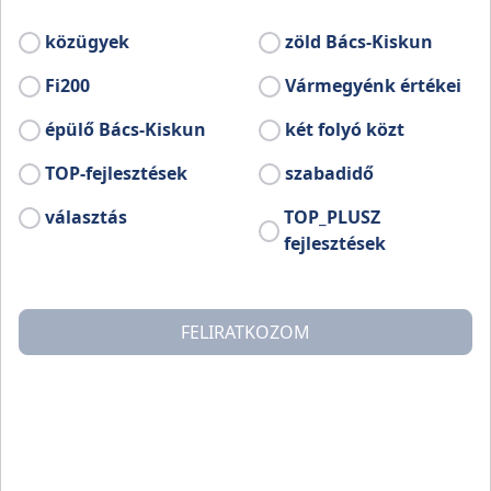
közügyek
zöld Bács-Kiskun
Fi200
Vármegyénk értékei
épülő Bács-Kiskun
két folyó közt
TOP-fejlesztések
szabadidő
választás
TOP_PLUSZ
fejlesztések
FELIRATKOZOM
Az általános iskolás csapatok közül a Császártöltési
Bánáti Miklós Német Nemzetiségi Általános Iskola
Töltésiek nevű csapata, a középiskolás korosztályból a
Bajai SZC Kossuth Zsuzsanna Technikum (Kalocsa)
Paprikás Team csapata győzött. A diákok jutalma nem
csak a döntőbe jutás, hanem egy egész napos
osztálykirándulás is.