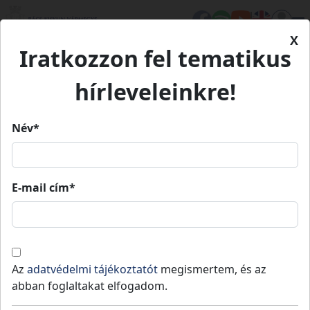
X
Iratkozzon fel tematikus
Kezdőlap
Hírek
Épületenergetikai fejlesztések Dunafalva településen
hírleveleinkre!
- projektzárás
Név*
Épületenergetikai fejlesztések
Dunafalva településen -
E-mail cím*
projektzárás
Dunafalva
Közzétéve: 2023-12-29
Az
adatvédelmi tájékoztatót
megismertem, és az
Dunafalva Községi Önkormányzat pályázatot
abban foglaltakat elfogadom.
nyújtott be a Terület- és Településfejlesztési