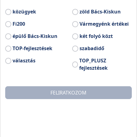
felhívás keretében valósítja meg a
közügyek
zöld Bács-Kiskun
VOP_Plusz-4.1.5-24-2025-00013 kódszámú
„Együtt, Szövetségben!” című pályázatát.
Fi200
Vármegyénk értékei
épülő Bács-Kiskun
két folyó közt
TOP-fejlesztések
szabadidő
választás
TOP_PLUSZ
fejlesztések
FELIRATKOZOM
A projekt a Széchenyi Terv Plusz keretében valósult meg;
a pályázat 10,9 millió Ft