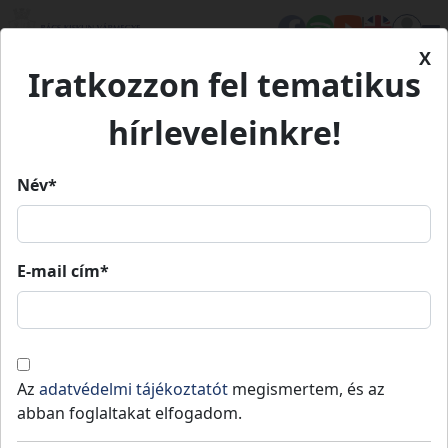
X
Iratkozzon fel tematikus
Kezdőlap
Hírek
Együtt, Szövetségben!
hírleveleinkre!
Név*
Együtt, Szövetségben!
E-mail cím*
A Megyei Önkormányzatok Országos
Szövetsége (továbbiakban: MÖOSZ) „A
Az
adatvédelmi tájékoztatót
megismertem, és az
monitoring bizottságokba tagot delegáló civil
abban foglaltakat elfogadom.
szervezetek ernyőszervezeti
tevékenységének támogatása” elnevezésű