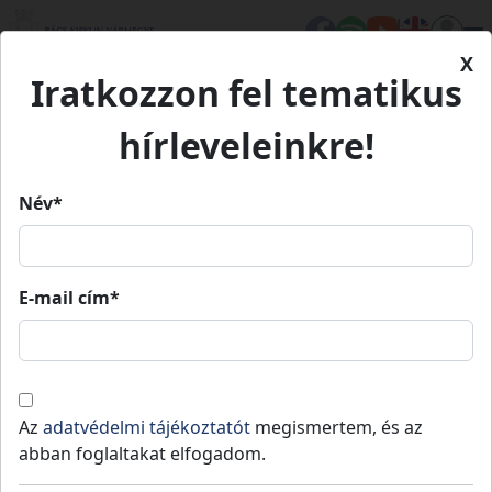
X
Iratkozzon fel tematikus
Kezdőlap
Hírek
Bács-Kiskun vármegye fejlesztési stratégiáiról
hírleveleinkre!
egyeztettek
Név*
Bács-Kiskun vármegye
fejlesztési stratégiáiról
E-mail cím*
egyeztettek
Az
adatvédelmi tájékoztatót
megismertem, és az
A Bács-Kiskun vármegye turizmusának
abban foglaltakat elfogadom.
2026–2040 közötti fejlesztési stratégiájáról