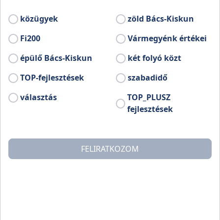
Ma ünnepélyes keretek között adták át a
közel öt kilométeres útszakaszt, amit már
közügyek
zöld Bács-Kiskun
hónapokkal ezelőtt használatba vettek a
bringások.
Fi200
Vármegyénk értékei
épülő Bács-Kiskun
két folyó közt
TOP-fejlesztések
szabadidő
választás
TOP_PLUSZ
fejlesztések
FELIRATKOZOM