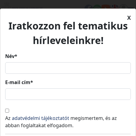
X
Iratkozzon fel tematikus
Kezdőlap
Hírek
ÁTADTÁK A KISKŐRÖS-TABDI KÖZÖTT VEZETŐ
hírleveleinkre!
KERÉKPÁRUTAT
Név*
ÁTADTÁK A KISKŐRÖS-TABDI
KÖZÖTT VEZETŐ
E-mail cím*
KERÉKPÁRUTAT
Kiskőrös
Tabdi
Közzétéve:
Az
adatvédelmi tájékoztatót
megismertem, és az
2022-12-14
abban foglaltakat elfogadom.