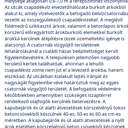
mélysége átlagosan 0,6-1,0 m a terepszinthez viszonyítva
Az utcák csapadékvíz elvezetőhálózata burkolt árkokból
alakul ki, amely vízelvezetők a befogadó belvízcsatornáb
vezetik az összegyülekező csapadékvizeket. A meglévő
földmedrű szikkasztó árkok, valamint a betonlapos árko
korszerű előregyártott árokburkoló elemekkel burkolt
árokká kerülnek átépítésre (ezek üzemeltetési igénye is
alacsony). A csatornák vízgyűjtő területének
lehatárolásánál a családi házas beépítettséget került
figyelembevételre. A településen jellemzően nagyobb
területű kertek találhatóak, ahonnan a lehulló
csapadékvíz zöme nem jut el a levezető árokba, hanem
elszikkad. Az utcákban kialakult lejtés irányát és
nagyságát figyelembe véve határoztuk meg az egyes
csatornák vízgyűjtő területét. A befogadók védelmére
későbbiekben amennyiben szükséges iszaptérrel
rendelkező olajfogók kerülnek betervezésre. A
kapubejárók és út alatti átvezetések körszelvényű tokos
betoncsövekből készülnek 40-es, 50-es és 60-as cm-es
méretben. A kapubejárók és út alatti átvezetések a nyílt
árok esetében körszelvényű beton csövekből készülnek