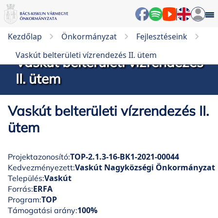
Kezdőlap
Önkormányzat
Fejlesztéseink
Vaskút belterületi vízrendezés II. ütem
Vaskút belterületi vízrendezés
II. ütem
Vaskút belterületi vízrendezés II.
ütem
TOP-2.1.3-16-BK1-2021-00044
Projektazonosító:
Vaskút Nagyközségi Önkormányzat
Kedvezményezett:
Vaskút
Település:
ERFA
Forrás:
TOP
Program:
100%
Támogatási arány: