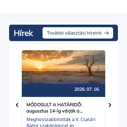
Hírek
További választási híreink
Bal
2026. 07. 16.
MÓDOSULT A HATÁRIDŐ:
Közös
augusztus 14-ig várják a
Balot
pályamunkákat a Csatári Bálint
Meghosszabbították a V. Csatári
Balot
pályázatra
Bálint szakdolgozat és
Önko