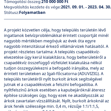
210 000 000 Ft
Támogatási összeg:
2021. 09. 01. - 2023. 04. 30
Megvalósítás kezdete és vége:
Folyamatban
Státusz:
A projekt közvetlen célja, hogy település területén lévő
ingatlanok belvízproblémákkal érintett csoportját minél
nagyobb mértékben megóvjuk az évek óta egyre
nagyobb intenzitással érkező villámárvizek hatásaitól. A
projekt részletes tartalma: A település csapadékvíz-
elvezetése úgy kerül kialakításra, hogy belterületéről a
csapadékvíz összefüggő vízfelület kialakulása nélkül
tudjon összegyülekezni a befogadó irányába, mely az
érintett területeken az Igali-főcsatorna (ADUVIZIG). A
település területéről nyílt burkolt árkok segítségével
jutnak el a csapadékvizek a felszíni befogadóba. A
nyíltfelszínű árkok esetében a kapubejáróknál áteresz
építése szükséges úgy, hogy ezek ne akadályozzák az
árkok zavartalan vízszállítását. Nyílt, burkolt árkoknál az
árok fenék szélessége min. 0,4 m, rézsűje 1:1/1:1,5,