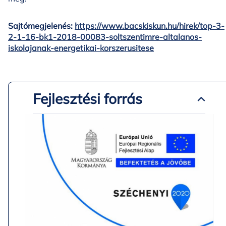
Sajtómegjelenés:
https://www.bacskiskun.hu/hirek/top-3-
2-1-16-bk1-2018-00083-soltszentimre-altalanos-
iskolajanak-energetikai-korszerusitese
Fejlesztési forrás