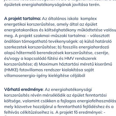
épületek energiahatékonyságának javítása terén.
A projekt tartalma:
Az általános iskola komplex
energetikai korszerűsítése, amely által az épület
energiatakarékos és költséghatékony működtetése valósu
meg. A projekt szakmai-műszaki tartalma: - választott
önállóan támogatható tevékenységek: a) külső határoló
szerkezetek korszerűsítése; b) fosszilis energiahordozó
alapú hőtermelő berendezések korszerűsítése, cseréje,
és/vagy a kapcsolódó fűtési és HMV rendszerek
korszerűsítése; d) Maximum háztartási méretű kiserőmű
(HMKE) fotovillamos rendszer kialakítása saját
villamosenergia-igény kielégítése céljából
Várható eredménye
: Az energiahatékonysági
korszerűsítés révén mérséklődik az épület fenntartási
költsége, valamint csökken a fajlagos energiafelhasználás
mely közvetve hozzájárul a fenntartható fejlődéshez és a
felhívás célkitűzéseihez is. A projekt fő eredményei: -