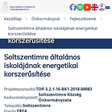
Kezdőlap
Önkormányzat
Fejlesztéseink
Soltszentimre általános
Soltszentimre általános iskolájának energetikai
iskolájának energetikai
korszerűsítése
korszerűsítése
Soltszentimre általános
iskolájának energetikai
korszerűsítése
TOP-3.2.1-16-BK1-2018-00083
Projektazonosító:
Soltszentimre Község
Kedvezményezett:
Önkormányzata
Soltszentimre
Település:
ERFA
Forrás: