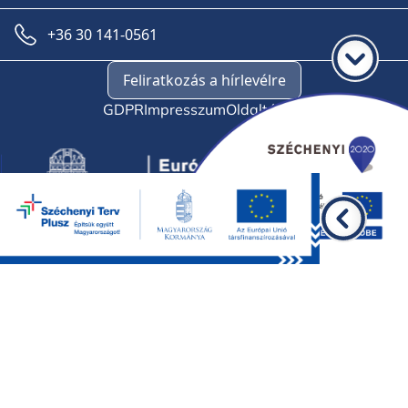
+36 30 141-0561
Feliratkozás a hírlevélre
GDPR
Impresszum
Oldaltérkép