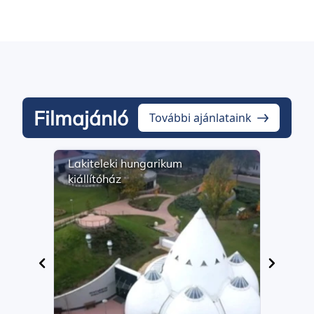
Filmajánló
További ajánlataink
Lakiteleki hungarikum
Math
kiállítóház
szől
élet