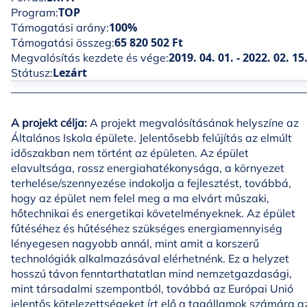
TOP
Program:
100%
Támogatási arány:
65 820 502 Ft
Támogatási összeg:
2019. 04. 01. - 2022. 02. 15
Megvalósítás kezdete és vége:
Lezárt
Státusz:
A projekt célja:
A projekt megvalósításának helyszíne az
Általános Iskola épülete. Jelentősebb felújítás az elmúlt
időszakban nem történt az épületen. Az épület
elavultsága, rossz energiahatékonysága, a környezet
terhelése/szennyezése indokolja a fejlesztést, továbbá,
hogy az épület nem felel meg a ma elvárt műszaki,
hőtechnikai és energetikai követelményeknek. Az épület
fűtéséhez és hűtéséhez szükséges energiamennyiség
lényegesen nagyobb annál, mint amit a korszerű
technológiák alkalmazásával elérhetnénk. Ez a helyzet
hosszú távon fenntarthatatlan mind nemzetgazdasági,
mint társadalmi szempontból, továbbá az Európai Unió
jelentős kötelezettségeket írt elő a tagállamok számára a