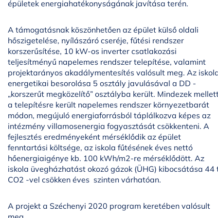
épületek energiahatékonyságának javítása terén.
A támogatásnak köszönhetően az épület külső oldali
hőszigetelése, nyílászáró cseréje, fűtési rendszer
korszerűsítése, 10 kW-os inverter csatlakozási
teljesítményű napelemes rendszer telepítése, valamint
projektarányos akadálymentesítés valósult meg. Az iskol
energetikai besorolása 5 osztály javulásával a DD -
„korszerűt megközelítő” osztályba került. Mindezek mellet
a telepítésre került napelemes rendszer környezetbarát
módon, megújuló energiaforrásból táplálkozva képes az
intézmény villamosenergia fogyasztását csökkenteni. A
fejlesztés eredményeként mérséklődik az épület
fenntartási költsége, az iskola fűtésének éves nettó
hőenergiaigénye kb. 100 kWh/m2-re mérséklődött. Az
iskola üvegházhatást okozó gázok (ÜHG) kibocsátása 44 
CO2 -vel csökken éves szinten várhatóan.
A projekt a Széchenyi 2020 program keretében valósult
meg.