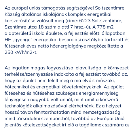
Az európai uniós támogatás segítségével Soltszentimre
Község általános iskolájának komplex energetikai
korszerűsítése valósult meg (címe: 6223 Soltszentimre,
Szentimre utca 18 szám alatti 7 hrsz.-ú). A 778 m2
alapterületű iskola épülete, a fejlesztés előtti állapotban
HH „gyenge” energetikai besorolási osztályba tartozott é
fűtésének éves nettó hőenergiaigénye megközelítette a
250 kWh/m2-t.
Az ingatlan magas fogyasztása, elavultsága, a környezet
terhelése/szennyezése indokolta a fejlesztést továbbá az,
hogy az épület nem felelt meg a ma elvárt műszaki,
hőtechnikai és energetikai követelményeknek. Az épület
fűtéséhez és hűtéséhez szükséges energiamennyiség
lényegesen nagyobb volt annál, mint amit a korszerű
technológiák alkalmazásával elérhetnénk. Ez a helyzet
hosszú távon fenntarthatatlan mind nemzetgazdasági,
mind társadalmi szempontból, továbbá az Európai Unió
jelentős kötelezettségeket írt elő a tagállamok számára a