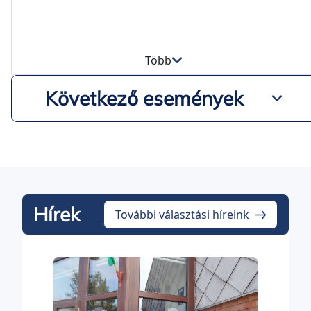
Több
Következő események
Hírek
További választási híreink