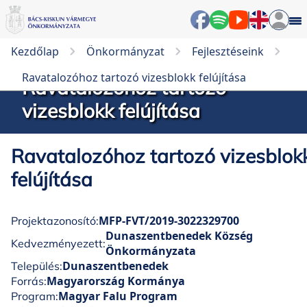
Kezdőlap
Önkormányzat
Fejlesztéseink
Ravatalozóhoz tartozó vizesblokk felújítása
Ravatalozóhoz tartozó
vizesblokk felújítása
Ravatalozóhoz tartozó vizesblok
felújítása
MFP-FVT/2019-3022329700
Projektazonosító:
Dunaszentbenedek Község
Kedvezményezett:
Önkormányzata
Dunaszentbenedek
Település:
Magyarország Kormánya
Forrás:
Magyar Falu Program
Program: