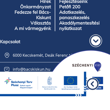
Hírek
Fejlesztéseink
Önkormányzat
Petőfi 200
Fedezze fel Bács-
Adatkezelés,
Kiskunt
panaszkezelés
Választás
Akadálymentesítési
A mi vármegyénk
nyilatkozat
Kapcsolat
6000 Kecskemét, Deák Ferenc tér 3.
info@bacskiskun.hu
+36 30 141-0561
Feliratkozás a hírlevélre
GDPR
Impresszum
Oldaltérkép